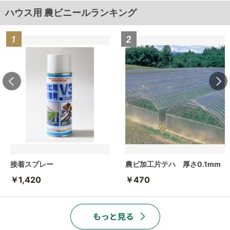
ハウス用 農ビニールランキング
接着スプレー
農ビ加工片テハ 厚さ0.1mm
￥1,420
￥470