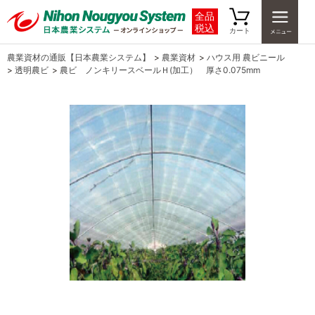
全品
税込
カート
農業資材の通販【日本農業システム】
>
農業資材
>
ハウス用 農ビニール
>
透明農ビ
>
農ビ ノンキリースベールＨ(加工） 厚さ0.075mm