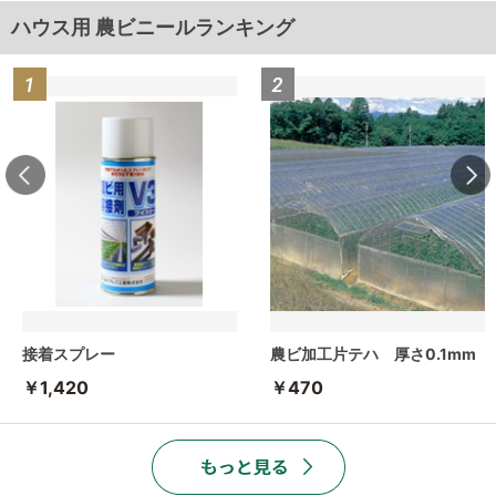
ハウス用 農ビニールランキング
接着スプレー
農ビ加工片テハ 厚さ0.1mm
￥1,420
￥470