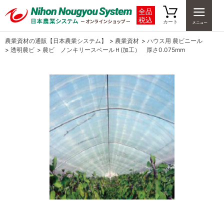
全品
税込
カート
農業資材の通販【日本農業システム】
>
農業資材
>
ハウス用 農ビニール
>
透明農ビ
>
農ビ ノンキリースベールＨ(加工） 厚さ0.075mm