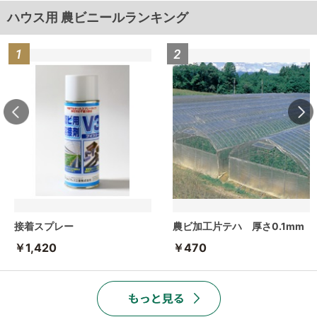
ハウス用 農ビニールランキング
接着スプレー
農ビ加工片テハ 厚さ0.1mm
￥1,420
￥470