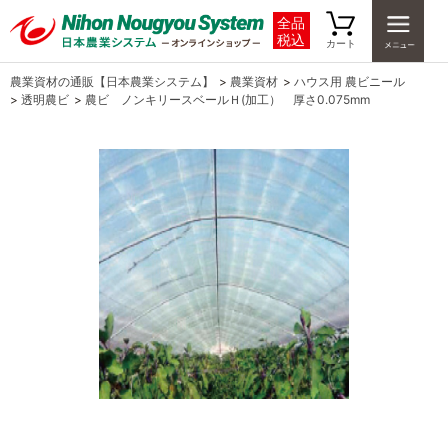
全品
税込
カート
農業資材の通販【日本農業システム】
>
農業資材
>
ハウス用 農ビニール
>
透明農ビ
>
農ビ ノンキリースベールＨ(加工） 厚さ0.075mm