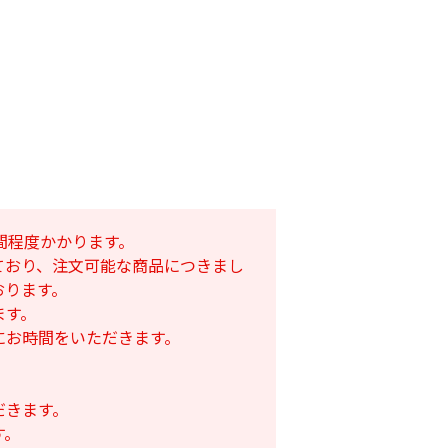
間程度かかります。
透明 厚さ
接着スプレー
ており、注文可能な商品につきまし
m
農ビ中接加工
￥1,420
おります。
180
￥1,390
ます。
にお時間をいただきます。
だきます。
す。