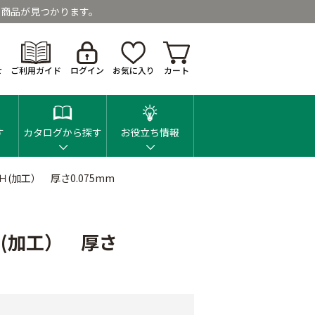
商品が見つかります。
せ
ご利用ガイド
ログイン
お気に入り
カート
す
カタログから探す
お役立ち情報
(加工） 厚さ0.075mm
(加工） 厚さ