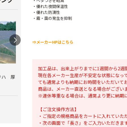
・ベタつきを軽減
・優れた夜間保温性
・優れた防滴性
・霧・靄の発生を抑制
⇒メーカーHPはこちら
加工品は、出来上がりまでに1週間から2週
農ビロジーナ 厚さ
農ビ透明 厚さ
農ビ
現在各メーカー生産が不安定な状態になっ
0.05mm
0.05mm
0.1m
テハ 厚
ても通常よりも納期にお時間をいただいて
￥28,800
￥18,120
￥23,
商品は、メーカー直送となる場合がござい
※連休等重なる場合は、通常より更に納期
【ご注文操作方法】
・ご指定の規格商品をカートに入れていた
・次の画面で「長さ」をご入力いただきま