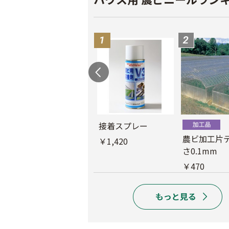
接着スプレー
農ビ中接加工
農ビ加工片
￥1,420
さ0.1mm
￥1,390
￥470