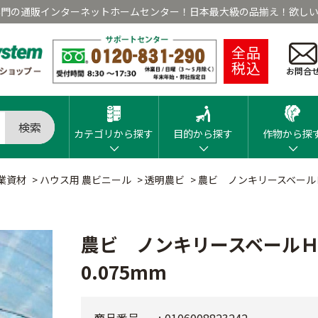
専門の通販インターネットホームセンター！日本最大級の品揃え！欲しい
全品
税込
お問合
検索
カテゴリから探す
目的から探す
作物から探
業資材
>
ハウス用 農ビニール
>
透明農ビ
>
農ビ ノンキリースベールＨ
農ビ ノンキリースベールＨ
0.075mm