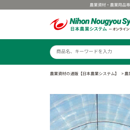
農業資材・農業用品
農業資材の通販【日本農業システム】
>
農