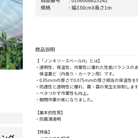
商品番号
0106008823242
規格
幅330cmX長さ1m
商品説明
【「ノンキリースベールH」とは】
・透明性、保温性、作業性に優れた性能バランスの
保温農ビ（内張り・カーテン用）です。
・0.05mmの厚さで0.075mmの厚さ相当の保温性
・防適性と透明性に優れ、霧・靄の発生を抑制しま
・ベタつかず作業性も向上。
・開閉作業が楽になりました。
【基本的性質】
・防霧滴透明
【特長】
キング