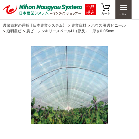
全品
税込
カート
農業資材の通販【日本農業システム】
>
農業資材
>
ハウス用 農ビニール
>
透明農ビ
>
農ビ ノンキリースベールH（原反） 厚さ0.05mm