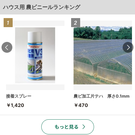
ハウス用 農ビニールランキング
接着スプレー
農ビ加工片テハ 厚さ0.1mm
￥1,420
￥470