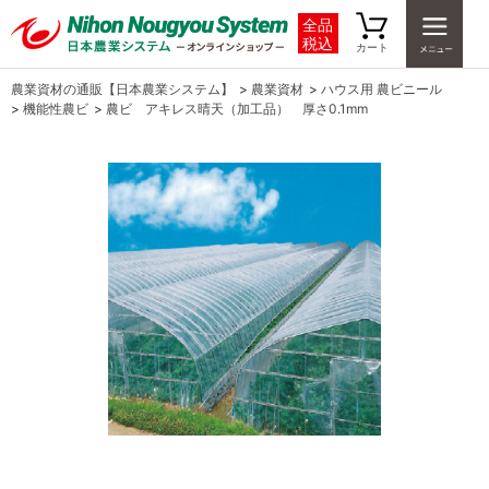
全品
税込
カート
農業資材の通販【日本農業システム】
>
農業資材
>
ハウス用 農ビニール
>
機能性農ビ
>
農ビ アキレス晴天（加工品） 厚さ0.1mm