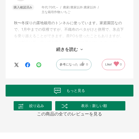
購入確認済み
年代:
70代～
農家/農家以外:
農家以外
主な栽培作物:
いちご
秋〜冬採りの露地栽培のトンネルに使っています。家庭園芸なの
で、1月中までの収穫ですが、不織布のベタがけと併用で、氷点下
を乗り越えることができます。農POを使ったこともありますが、
この製品は扱い易く経年変化が少ない点で優れています。ビニー
ルは、保管中に張り付き易いのが玉にキズでしょうか。
続きを読む
参考になった
0
Like!
0
もっと見る
絞り込み
表示：新しい順
この商品の全てのレビューを見る