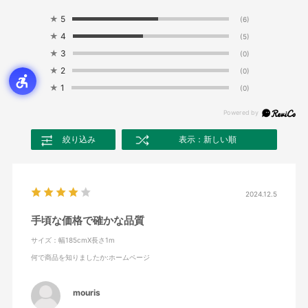
★
5
(6)
★
4
(5)
★
3
(0)
★
2
(0)
★
1
(0)
絞り込み
表示：新しい順
2024.12.5
手頃な価格で確かな品質
サイズ：幅185cmX長さ1m
何で商品を知りましたか
:ホームページ
mouris