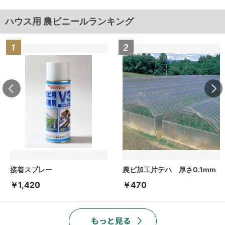
ハウス用 農ビニールランキング
接着スプレー
農ビ加工片テハ 厚さ0.1mm
￥1,420
￥470