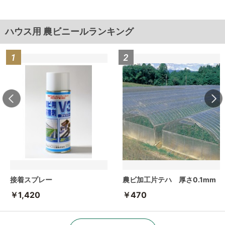
ハウス用 農ビニールランキング
接着スプレー
農ビ加工片テハ 厚さ0.1mm
￥1,420
￥470