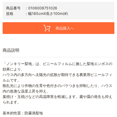
商品番号
0106008751026
規格
幅185cmX長さ100m(#)
商品購入へ
商品説明
「ノンキリー梨地」は、ビニールフィルムに施した梨地エンボスの
効果により、
ハウス内の多方向へ太陽光の拡散が期待できる農業用ビニールフィ
ルムです。
散乱光により作物の生育や色付きのバラつきを抑制したり、ハウス
内の急激な温度上昇を抑え、
葉焼け・玉焼けなどの高温障害を軽減します。霧や靄の発生も抑え
られます。
基本的性質：防霧滴梨地