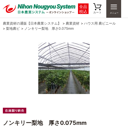
全品
税込
カート
農業資材の通販【日本農業システム】
>
農業資材
>
ハウス用 農ビニール
>
梨地農ビ
>
ノンキリー梨地 厚さ0.075mm
ノンキリー梨地 厚さ0.075mm