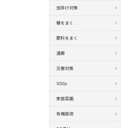
虫除け対策
種をまく
肥料をまく
運搬
災害対策
SDGs
家庭菜園
有機栽培