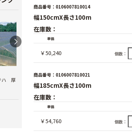
商品番号：0106007810014
幅150cmX長さ100m
在庫数：
単価
￥50,240
個数：
農ビロジーナ 厚さ
農ビ透明 厚さ
農ビ
商品番号：0106007810021
0.05mm
0.05mm
0.1m
テハ 厚
幅185cmX長さ100m
￥28,800
￥18,120
￥23,
在庫数：
単価
￥54,760
個数：