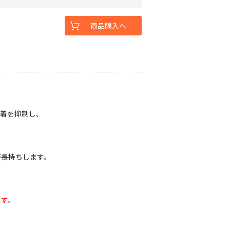
商品購入へ
付着を抑制し、
が長持ちします。
ます。