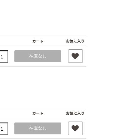
カート
お気に入り
在庫なし
透明 厚さ
接着スプレー
m
農ビ中接加工
￥1,420
180
￥1,390
カート
お気に入り
在庫なし