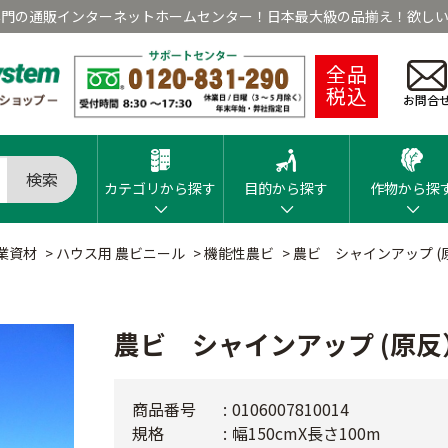
専門の通販インターネットホームセンター！日本最大級の品揃え！欲しい
全品
税込
お問合
検索
カテゴリから探す
目的から探す
作物から探
業資材
>
ハウス用 農ビニール
>
機能性農ビ
>
農ビ シャインアップ (
農ビ シャインアップ (原反
商品番号
0106007810014
規格
幅150cmX長さ100m