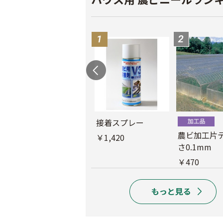
接着スプレー
農ビ中接加工
農ビ加工片
￥1,420
さ0.1mm
￥1,390
￥470