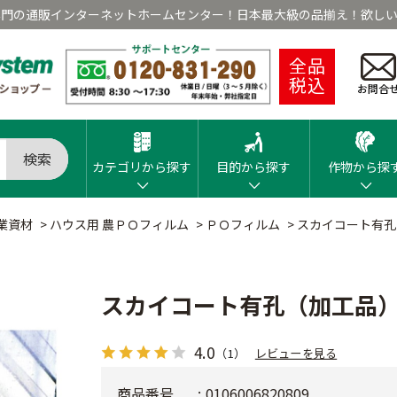
専門の通販インターネットホームセンター！日本最大級の品揃え！欲しい
全品
税込
お問合
検索
カテゴリから探す
目的から探す
作物から探
業資材
>
ハウス用 農ＰＯフィルム
>
ＰＯフィルム
>
スカイコート有孔（
スカイコート有孔（加工品）厚
4.0
（1）
レビューを見る
商品番号
0106006820809