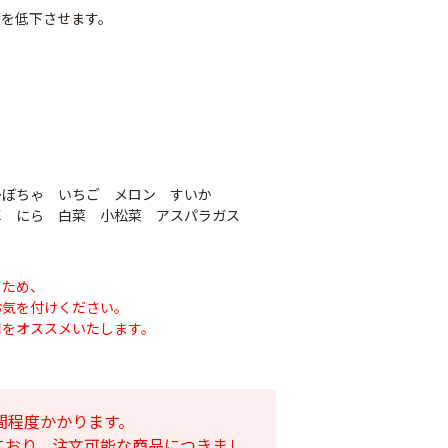
度を低下させます。
かぼちゃ いちご メロン すいか
草 にら 白菜 小松菜 アスパラガス
ナシテープ
のため、
PO穴あきトンネル
お気を付けください。
90
幅185cm
POフィルム（AG自
用をオススメいたします。
社加工）厚さ
￥14,780
0.1mm 幅600cm
￥10,200
間程度かかります。
ており、注文可能な商品につきまし