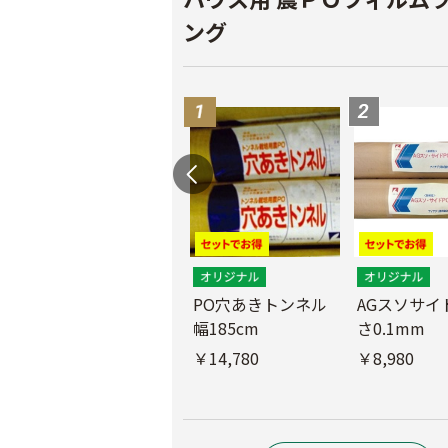
ング
PO穴あきトンネル
AGスソサイド
幅185cm
さ0.1mm
POフィルム（AG自
社加工）厚さ
￥14,780
￥8,980
0.1mm 幅600cm
￥10,200