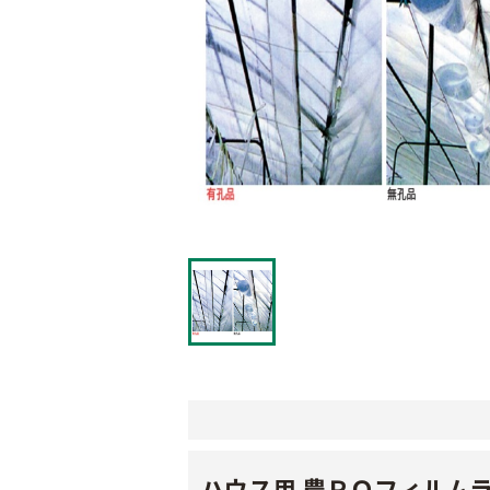
ハウス用 農ＰＯフィルム