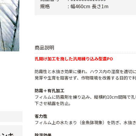
規格
幅460cm 長さ1m
商品説明
孔開け加工を施した汎用練り込み型農PO
防霧性と水抜き効果に優れ、ハウス内の湿度を適切
発芽や生育を阻害せず、作物環境を改善する目的で
防霧＋有孔加工
フィルムに防霧剤を練り込み、縦横約10cm間隔で孔
下させ結露を防止。
省力性
フィルム上の水たまり（金魚鉢現象）を防ぎ、水抜
ランキ
除湿効果