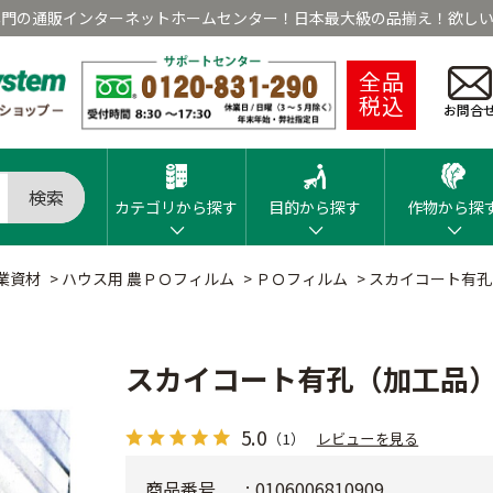
専門の通販インターネットホームセンター！日本最大級の品揃え！欲しい
全品
税込
お問合
検索
カテゴリから探す
目的から探す
作物から探
業資材
>
ハウス用 農ＰＯフィルム
>
ＰＯフィルム
>
スカイコート有孔
スカイコート有孔（加工品）厚
5.0
（1）
レビューを見る
商品番号
0106006810909