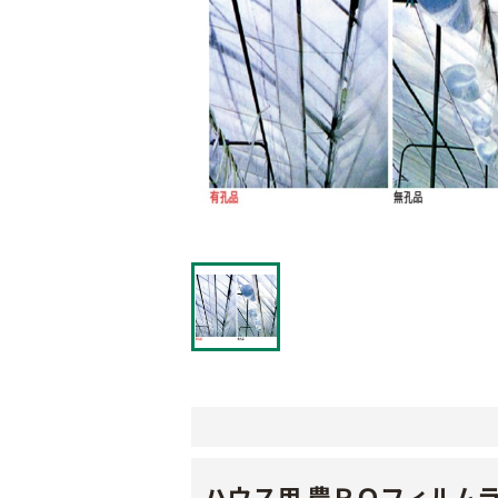
ハウス用 農ＰＯフィルム