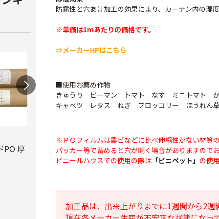
防霧性と穴あけ加工の効果により、カーテン内の湿
※単価は1mあたりの価格です。
⇒メーカーHPはこちら
■使用お薦め作物
きゅうり ピーマン トマト なす ミニトマト 
キャベツ レタス ねぎ ブロッコリー ほうれん
ビニールハウス補修
テキ
※ＰＯフィルムは農ビなどに比べ伸縮性がない材質
用テープ
PO 厚
PO穴あきトンネル
パッカー等で留めると穴が開く場合がありますので
￥3,7
幅210cm
ビニールハウスでの使用の際は
「ビニペット」
の使
￥770
￥16,800
加工品は、出来上がりまでに1週間から2週
現在各メーカー生産が不安定な状態になっ