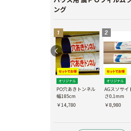
ング
PO穴あきトンネル
AGスソサイド
幅185cm
さ0.1mm
POフィルム（AG自
社加工）厚さ
￥14,780
￥8,980
0.1mm 幅600cm
￥10,200