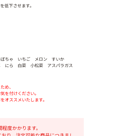
度を低下させます。
かぼちゃ いちご メロン すいか
草 にら 白菜 小松菜 アスパラガス
ナシテープ
のため、
PO穴あきトンネル
お気を付けください。
90
幅185cm
POフィルム（AG自
用をオススメいたします。
社加工）厚さ
￥14,780
0.1mm 幅600cm
￥10,200
間程度かかります。
ており、注文可能な商品につきまし