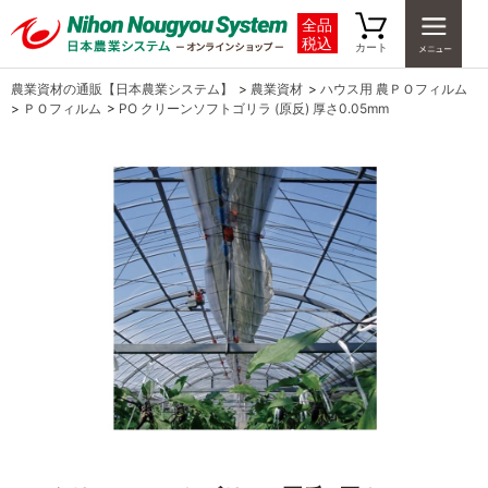
全品
税込
カート
農業資材の通販【日本農業システム】
>
農業資材
>
ハウス用 農ＰＯフィルム
>
ＰＯフィルム
>
PO クリーンソフトゴリラ (原反) 厚さ0.05mm