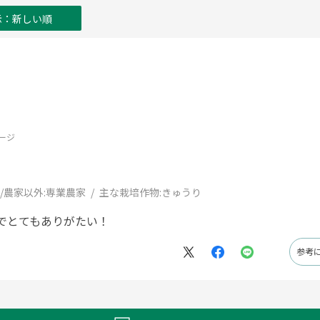
示：新しい順
ージ
/農家以外:
専業農家
主な栽培作物:
きゅうり
みでとてもありがたい！
参考