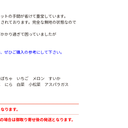
カットの手間が省けて重宝しています。
りされております。完全な無地の状態なので
がかかり過ぎて困っていましたが
で、ぜひご購入の参考にして下さい。
かぼちゃ いちご メロン すいか
ナシテープ
草 にら 白菜 小松菜 アスパラガス
PO穴あきトンネル
90
幅185cm
POフィルム（AG自
社加工）厚さ
￥14,780
0.1mm 幅600cm
となります。
￥10,200
足の場合は御取り寄せ後の発送となります。