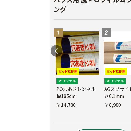
ング
PO穴あきトンネル
AGスソサイド
幅185cm
さ0.1mm
POフィルム（AG自
社加工）厚さ
￥14,780
￥8,980
0.1mm 幅600cm
￥10,200