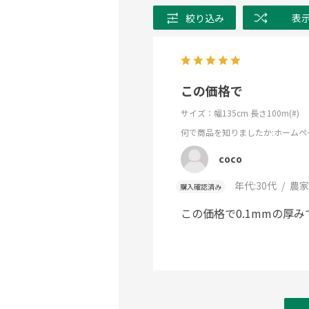
絞り込み
表
この価格で
サイズ：幅135cm 長さ100m(#)
何で商品を知りましたか
:ホームペ
coco
年代:
30代
農家
購入確認済み
この価格で0.1mmの厚