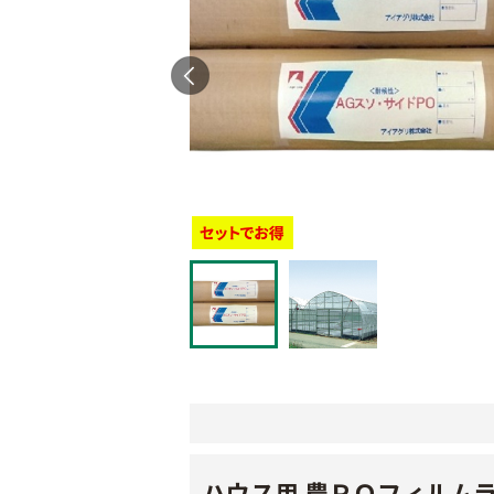
ハウス用 農ＰＯフィルム