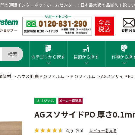
専門の通販インターネットホームセンター！日本最大級の品揃え！欲しい
全品
税込
お問合
検索
カテゴリから探す
目的から探す
作物から探
業資材
>
ハウス用 農ＰＯフィルム
>
ＰＯフィルム
>
AGスソサイドPO 
AGスソサイドPO 厚さ0.1m
4.5
（50）
レビューを見る