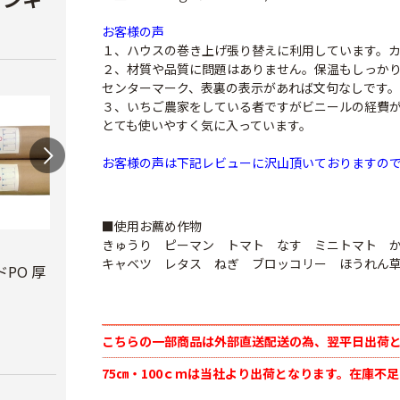
お客様の声
１、ハウスの巻き上げ張り替えに利用しています。
２、材質や品質に問題はありません。保温もしっか
センターマーク、表裏の表示があれば文句なしです。
３、いちご農家をしている者ですがビニールの経費
とても使いやすく気に入っています。
お客様の声は下記レビューに沢山頂いておりますの
■使用お薦め作物
きゅうり ピーマン トマト なす ミニトマト 
ビニールハウス補修
テキ
キャベツ レタス ねぎ ブロッコリー ほうれん
用テープ
PO 厚
PO穴あきトンネル
￥3,7
幅210cm
￥770
￥16,800
こちらの一部商品は外部直送配送の為、翌平日出荷
75㎝・100ｃｍは当社より出荷となります。在庫不