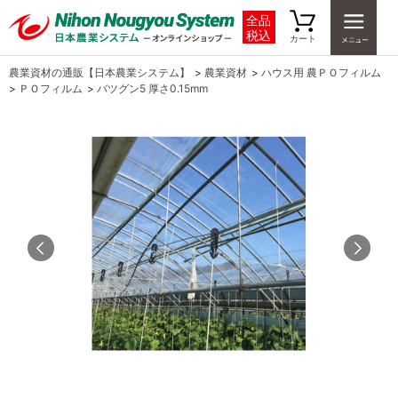
全品
税込
カート
農業資材の通販【日本農業システム】
>
農業資材
>
ハウス用 農ＰＯフィルム
>
ＰＯフィルム
>
バツグン5 厚さ0.15mm