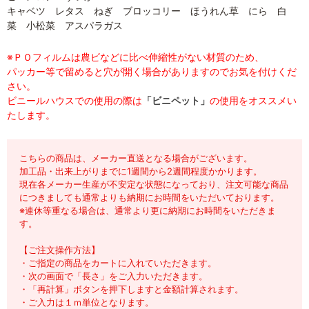
キャベツ レタス ねぎ ブロッコリー ほうれん草 にら 白
菜 小松菜 アスパラガス
※ＰＯフィルムは農ビなどに比べ伸縮性がない材質のため、
パッカー等で留めると穴が開く場合がありますのでお気を付けくだ
さい。
ビニールハウスでの使用の際は
「ビニペット」
の使用をオススメい
たします。
こちらの商品は、メーカー直送となる場合がございます。
加工品・出来上がりまでに1週間から2週間程度かかります。
現在各メーカー生産が不安定な状態になっており、注文可能な商品
につきましても通常よりも納期にお時間をいただいております。
※連休等重なる場合は、通常より更に納期にお時間をいただきま
す。
【ご注文操作方法】
・ご指定の商品をカートに入れていただきます。
・次の画面で「長さ」をご入力いただきます。
・「再計算」ボタンを押下しますと金額計算されます。
・ご入力は１ｍ単位となります。