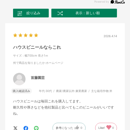
絞り込み
表示：新しい順
2026.4.14
ハウスビニールならこれ
サイズ：幅700cm 長さ1ｍ
何で商品を知りましたか
:ホームページ
首藤園芸
購入確認済み
年代:
30代
農家/農家以外:
兼業農家
主な栽培作物:
米
ハウスビニールは毎回これを購入してます。
耐久性や厚さなどを他社製品と比べてもこのビニールがいいです
ね。
参考になった
0
Like!
0