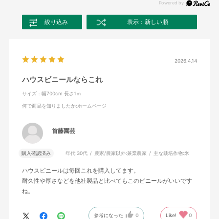
絞り込み
表示：新しい順
2026.4.14
ハウスビニールならこれ
サイズ：幅700cm 長さ1ｍ
何で商品を知りましたか
:ホームページ
首藤園芸
購入確認済み
年代:
30代
農家/農家以外:
兼業農家
主な栽培作物:
米
ハウスビニールは毎回これを購入してます。
耐久性や厚さなどを他社製品と比べてもこのビニールがいいです
ね。
参考になった
0
Like!
0