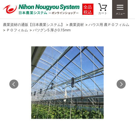
全品
税込
カート
農業資材の通販【日本農業システム】
>
農業資材
>
ハウス用 農ＰＯフィルム
>
ＰＯフィルム
>
バツグン5 厚さ0.15mm