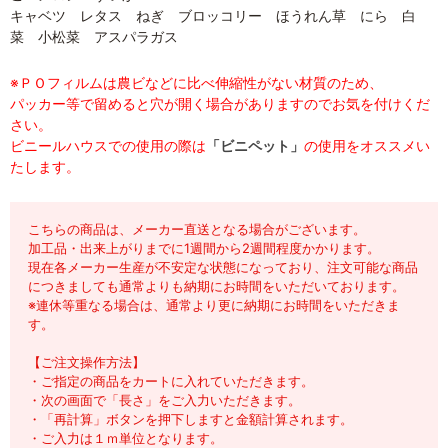
キャベツ レタス ねぎ ブロッコリー ほうれん草 にら 白
菜 小松菜 アスパラガス
※ＰＯフィルムは農ビなどに比べ伸縮性がない材質のため、
パッカー等で留めると穴が開く場合がありますのでお気を付けくだ
さい。
ビニールハウスでの使用の際は
「ビニペット」
の使用をオススメい
たします。
こちらの商品は、メーカー直送となる場合がございます。
加工品・出来上がりまでに1週間から2週間程度かかります。
現在各メーカー生産が不安定な状態になっており、注文可能な商品
につきましても通常よりも納期にお時間をいただいております。
※連休等重なる場合は、通常より更に納期にお時間をいただきま
す。
【ご注文操作方法】
・ご指定の商品をカートに入れていただきます。
・次の画面で「長さ」をご入力いただきます。
・「再計算」ボタンを押下しますと金額計算されます。
・ご入力は１ｍ単位となります。