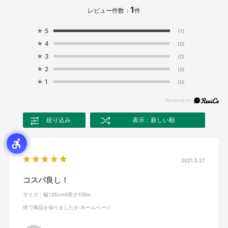
1
レビュー件数：
件
★
5
(1)
★
4
(0)
★
3
(0)
★
2
(0)
★
1
(0)
絞り込み
表示：新しい順
2021.5.27
コスパ良し！
サイズ：幅135cmX長さ100m
何で商品を知りましたか
:ホームページ