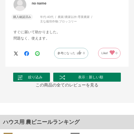
no name
購入確認済み
年代:
40代
農家/農家以外:
専業農家
主な栽培作物:
ブロッコリー
すぐに届いて助かりました。
問題なく、使えます。
参考になった
0
Like!
0
絞り込み
表示：新しい順
この商品の全てのレビューを見る
ハウス用 農ビニールランキング