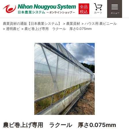
全品
税込
カート
農業資材の通販【日本農業システム】
>
農業資材
>
ハウス用 農ビニール
>
透明農ビ
>
農ビ巻上げ専用 ラクール 厚さ0.075mm
農ビ巻上げ専用 ラクール 厚さ0.075mm