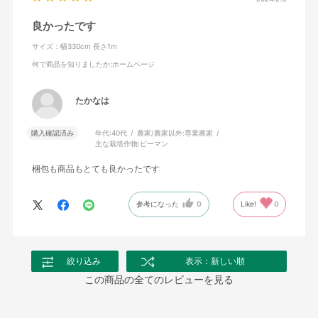
良かったです
サイズ：幅330cm 長さ1m
何で商品を知りましたか
:ホームページ
たかなは
購入確認済み
年代:
40代
農家/農家以外:
専業農家
主な栽培作物:
ピーマン
梱包も商品もとても良かったです
参考になった
0
Like!
0
絞り込み
表示：新しい順
この商品の全てのレビューを見る