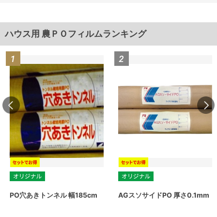
ハウス用 農ＰＯフィルムランキング
PO穴あきトンネル 幅185cm
AGスソサイドPO 厚さ0.1mm