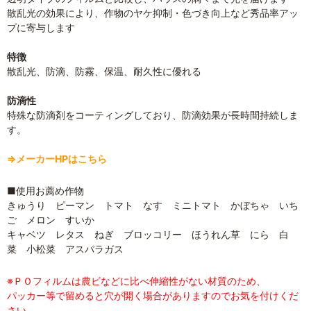
散乱光の効果により、作物のヤケ抑制・色づき向上など秀品率アッ
プに寄与します
特徴
散乱光、防滴、防霧、保温、耐久性に優れる
防滴性
特殊な防滴剤をコーティングしており、防滴効果が長時間持続しま
す。
⇒メーカーHPはこちら
■使用お薦め作物
きゅうり ピーマン トマト なす ミニトマト かぼちゃ いち
ご メロン すいか
キャベツ レタス ねぎ ブロッコリー ほうれん草 にら 白
菜 小松菜 アスパラガス
※ＰＯフィルムは農ビなどに比べ伸縮性がない材質のため、
パッカー等で留めると穴が開く場合がありますのでお気を付けくだ
さい。