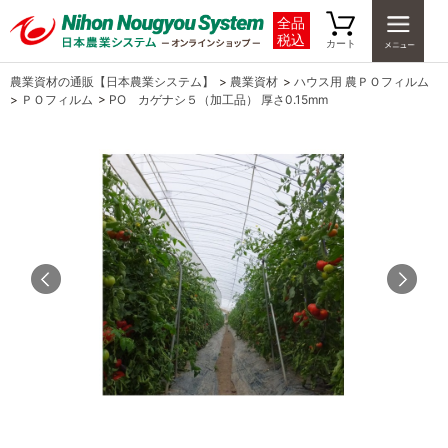
全品
税込
カート
農業資材の通販【日本農業システム】
>
農業資材
>
ハウス用 農ＰＯフィルム
>
ＰＯフィルム
>
PO カゲナシ５（加工品） 厚さ0.15mm