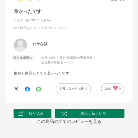
良かったです
サイズ：幅330cm 長さ1m
何で商品を知りましたか
:ホームページ
たかなは
購入確認済み
年代:
40代
農家/農家以外:
専業農家
主な栽培作物:
ピーマン
梱包も商品もとても良かったです
参考になった
0
Like!
0
絞り込み
表示：新しい順
この商品の全てのレビューを見る