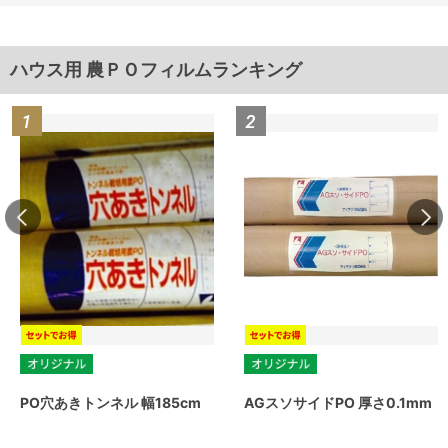
ハウス用 農ＰＯフィルムランキング
PO穴あきトンネル 幅185cm
AGスソサイドPO 厚さ0.1mm