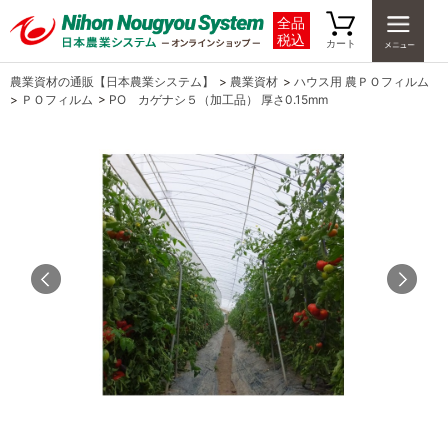
全品
税込
カート
農業資材の通販【日本農業システム】
>
農業資材
>
ハウス用 農ＰＯフィルム
>
ＰＯフィルム
>
PO カゲナシ５（加工品） 厚さ0.15mm