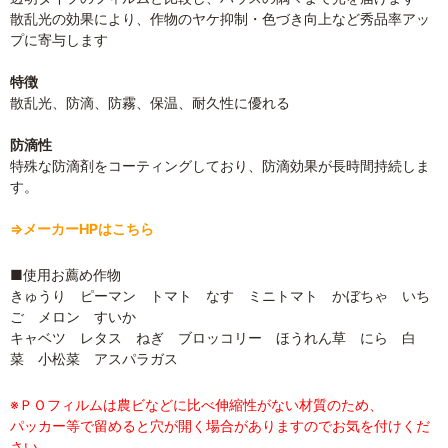
散乱光の効果により、作物のヤケ抑制・色づき向上など秀品率アッ
プに寄与します
特徴
散乱光、防滴、防霧、保温、耐久性に優れる
防滴性
特殊な防滴剤をコーティングしており、防滴効果が長時間持続しま
す。
⇒メーカーHPはこちら
■使用お薦め作物
きゅうり ピーマン トマト なす ミニトマト かぼちゃ いち
ご メロン すいか
キャベツ レタス ねぎ ブロッコリー ほうれん草 にら 白
菜 小松菜 アスパラガス
※ＰＯフィルムは農ビなどに比べ伸縮性がない材質のため、
パッカー等で留めると穴が開く場合がありますのでお気を付けくだ
さい。