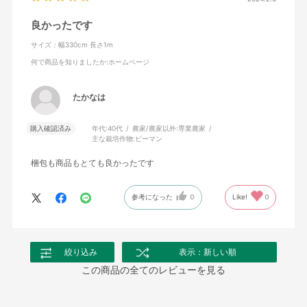
良かったです
サイズ：幅330cm 長さ1m
何で商品を知りましたか
:ホームページ
たかなは
購入確認済み
年代:
40代
農家/農家以外:
専業農家
主な栽培作物:
ピーマン
梱包も商品もとても良かったです
参考になった
0
Like!
0
絞り込み
表示：新しい順
この商品の全てのレビューを見る