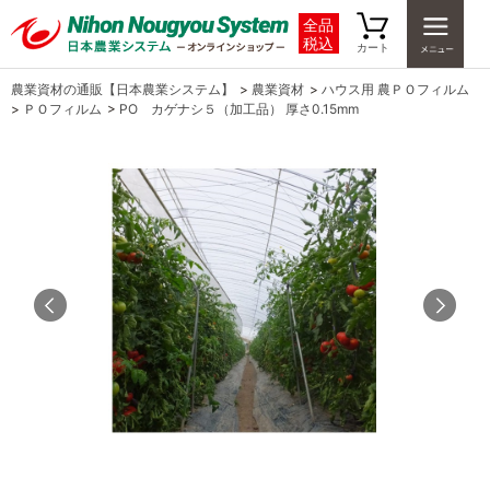
全品
税込
カート
農業資材の通販【日本農業システム】
>
農業資材
>
ハウス用 農ＰＯフィルム
>
ＰＯフィルム
>
PO カゲナシ５（加工品） 厚さ0.15mm