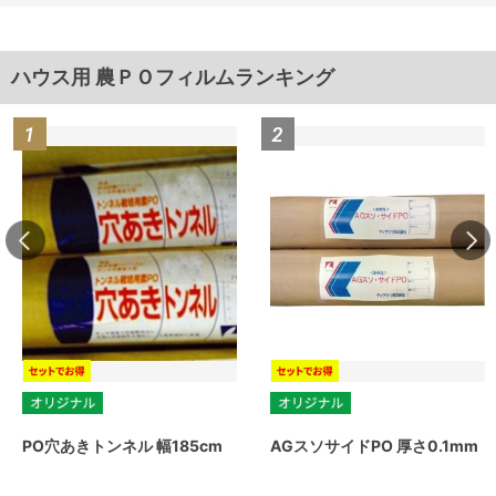
ハウス用 農ＰＯフィルムランキング
PO穴あきトンネル 幅185cm
AGスソサイドPO 厚さ0.1mm