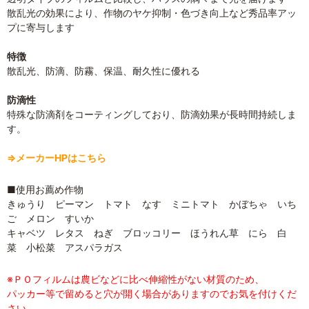
散乱光の効果により、作物のヤケ抑制・色づき向上など秀品率アッ
プに寄与します
特徴
散乱光、防滴、防霧、保温、耐久性に優れる
防滴性
特殊な防滴剤をコーティングしており、防滴効果が長時間持続しま
す。
⇒メーカーHPはこちら
■使用お薦め作物
きゅうり ピーマン トマト なす ミニトマト かぼちゃ いち
ご メロン すいか
キャベツ レタス ねぎ ブロッコリー ほうれん草 にら 白
菜 小松菜 アスパラガス
※ＰＯフィルムは農ビなどに比べ伸縮性がない材質のため、
パッカー等で留めると穴が開く場合がありますのでお気を付けくだ
さい。