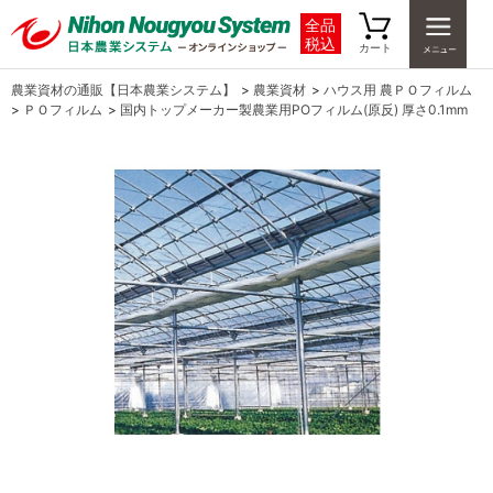
全品
税込
カート
農業資材の通販【日本農業システム】
>
農業資材
>
ハウス用 農ＰＯフィルム
>
ＰＯフィルム
>
国内トップメーカー製農業用POフィルム(原反) 厚さ0.1mm