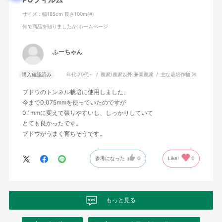
サイズ：幅185cm 長さ100m(#)
何で商品を知りましたか
:ホームページ
ふーちゃん
購入確認済み
年代:
70代～
農家/農家以外:
兼業農家
主な栽培作物:
米
ブドウのトンネル栽培に使用しました。
今まで0.075mmを使っていたのですが
0.1mmに変えて張りやすいし、しっかりしていて
とても良かったです。
ブドウがうまく育ちそうです。
参考になった
0
Like!
0
もっと見る