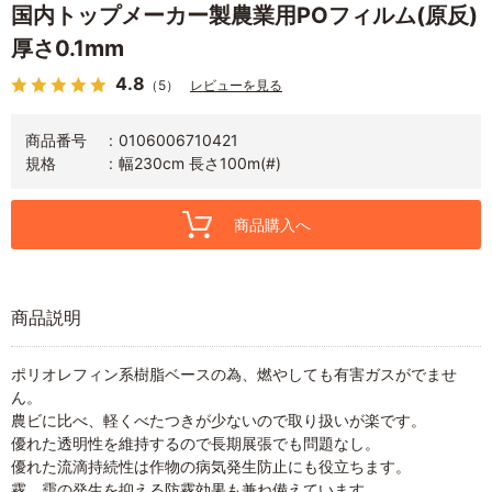
国内トップメーカー製農業用POフィルム(原反)
厚さ0.1mm
4.8
（5）
レビューを見る
商品番号
0106006710421
規格
幅230cm 長さ100m(#)
商品購入へ
商品説明
ポリオレフィン系樹脂ベースの為、燃やしても有害ガスがでませ
ん。
農ビに比べ、軽くべたつきが少ないので取り扱いが楽です。
優れた透明性を維持するので長期展張でも問題なし。
優れた流滴持続性は作物の病気発生防止にも役立ちます。
霧、靄の発生を抑える防霧効果も兼ね備えています。