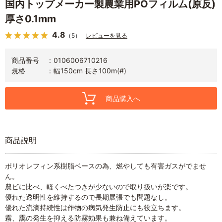
国内トップメーカー製農業用POフィルム(原反)
厚さ0.1mm
4.8
（5）
レビューを見る
商品番号
0106006710216
規格
幅150cm 長さ100m(#)
商品購入へ
商品説明
ポリオレフィン系樹脂ベースの為、燃やしても有害ガスがでませ
ん。
農ビに比べ、軽くべたつきが少ないので取り扱いが楽です。
優れた透明性を維持するので長期展張でも問題なし。
優れた流滴持続性は作物の病気発生防止にも役立ちます。
霧、靄の発生を抑える防霧効果も兼ね備えています。