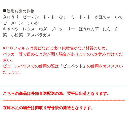
■使用お薦め作物
きゅうり ピーマン トマト なす ミニトマト かぼちゃ いち
ご メロン すいか
キャベツ レタス ねぎ ブロッコリー ほうれん草 にら 白
菜 小松菜 アスパラガス
※ＰＯフィルムは農ビなどに比べ伸縮性がない材質のため、
パッカー等で留めると穴が開く場合がありますのでお気を付けくだ
さい。
ビニールハウスでの使用の際は
「ビニペット」
の使用をオススメい
たします。
こちらの商品は外部直送配送の為、翌平日出荷となります。
在庫不足の場合は御取り寄せ後の発送となります。