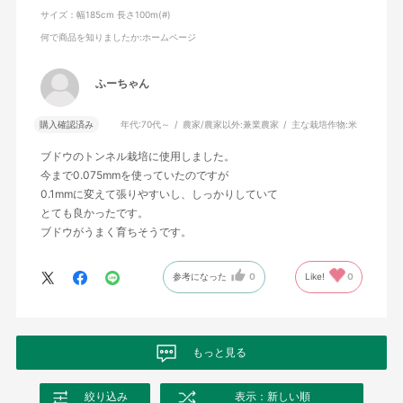
サイズ：幅185cm 長さ100m(#)
何で商品を知りましたか
:ホームページ
ふーちゃん
購入確認済み
年代:
70代～
農家/農家以外:
兼業農家
主な栽培作物:
米
ブドウのトンネル栽培に使用しました。
今まで0.075mmを使っていたのですが
0.1mmに変えて張りやすいし、しっかりしていて
とても良かったです。
ブドウがうまく育ちそうです。
参考になった
0
Like!
0
もっと見る
絞り込み
表示：新しい順