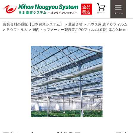
全品
税込
カート
農業資材の通販【日本農業システム】
>
農業資材
>
ハウス用 農ＰＯフィルム
>
ＰＯフィルム
>
国内トップメーカー製農業用POフィルム(原反) 厚さ0.1mm