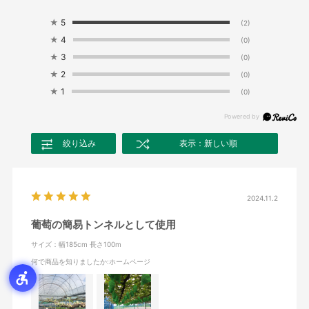
★
5
(2)
★
4
(0)
★
3
(0)
★
2
(0)
★
1
(0)
絞り込み
表示：新しい順
2024.11.2
葡萄の簡易トンネルとして使用
サイズ：幅185cm 長さ100m
何で商品を知りましたか
:ホームページ