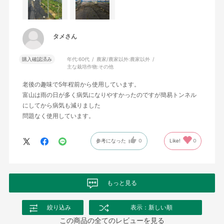
タメさん
購入確認済み
年代:
60代
農家/農家以外:
農家以外
主な栽培作物:
その他
老後の趣味で5年程前から使用しています。
富山は雨の日が多く病気になりやすかったのですが簡易トンネル
にしてから病気も減りました
問題なく使用しています。
参考になった
0
Like!
0
もっと見る
絞り込み
表示：新しい順
この商品の全てのレビューを見る