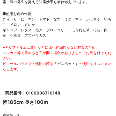
霧、靄の発生を抑える防霧効果も兼ね備えています。
■使用お薦め作物
きゅうり ピーマン トマト なす ミニトマト かぼちゃ いち
ご メロン すいか
キャベツ レタス ねぎ ブロッコリー ほうれん草 にら 白
菜 小松菜 アスパラガス
※ＰＯフィルムは農ビなどに比べ伸縮性がない材質のため、
パッカー等で留めると穴が開く場合がありますのでお気を付けくだ
さい。
ビニールハウスでの使用の際は
「ビニペット」
の使用をオススメい
たします。
商品番号：0106006710148
幅185cm 長さ100m
在庫数：2