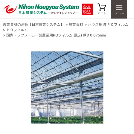
全品
税込
カート
農業資材の通販【日本農業システム】
>
農業資材
>
ハウス用 農ＰＯフィルム
>
ＰＯフィルム
>
国内トップメーカー製農業用POフィルム(原反) 厚さ0.075mm