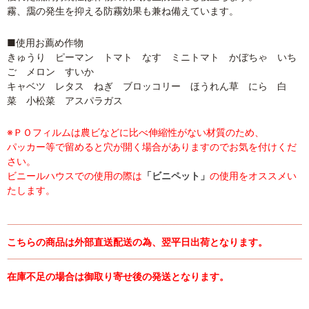
霧、靄の発生を抑える防霧効果も兼ね備えています。
■使用お薦め作物
きゅうり ピーマン トマト なす ミニトマト かぼちゃ いち
ご メロン すいか
キャベツ レタス ねぎ ブロッコリー ほうれん草 にら 白
菜 小松菜 アスパラガス
※ＰＯフィルムは農ビなどに比べ伸縮性がない材質のため、
パッカー等で留めると穴が開く場合がありますのでお気を付けくだ
さい。
ビニールハウスでの使用の際は
「ビニペット」
の使用をオススメい
たします。
こちらの商品は外部直送配送の為、翌平日出荷となります。
在庫不足の場合は御取り寄せ後の発送となります。