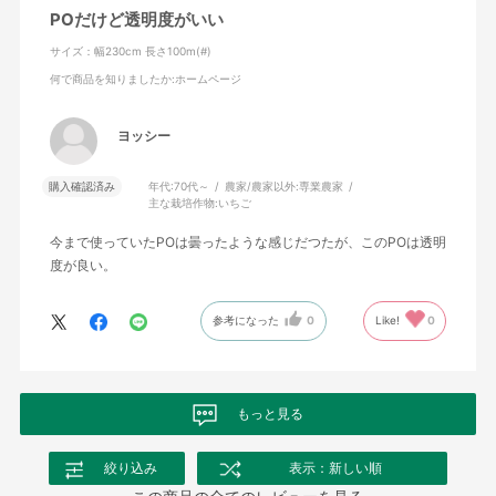
POだけど透明度がいい
サイズ：幅230cm 長さ100m(#)
何で商品を知りましたか
:ホームページ
ヨッシー
購入確認済み
年代:
70代～
農家/農家以外:
専業農家
主な栽培作物:
いちご
今まで使っていたPOは曇ったような感じだつたが、このPOは透明
度が良い。
参考になった
0
Like!
0
もっと見る
絞り込み
表示：新しい順