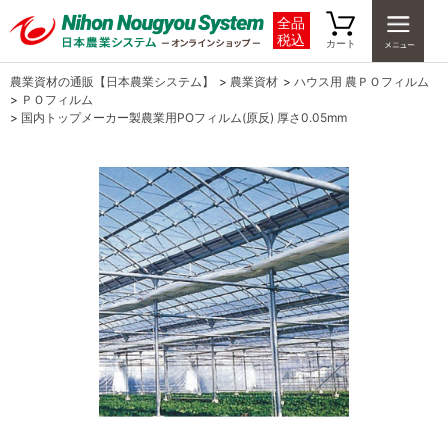
全品
税込
カート
農業資材の通販【日本農業システム】
>
農業資材
>
ハウス用 農ＰＯフィルム
>
ＰＯフィルム
>
国内トップメーカー製農業用POフィルム(原反) 厚さ0.05mm