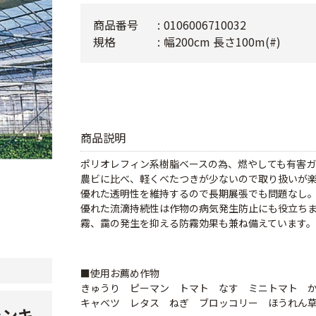
商品番号
0106006710032
規格
幅200cm 長さ100m(#)
商品説明
ポリオレフィン系樹脂ベースの為、燃やしても有害
農ビに比べ、軽くべたつきが少ないので取り扱いが
優れた透明性を維持するので長期展張でも問題なし
優れた流滴持続性は作物の病気発生防止にも役立ち
霧、靄の発生を抑える防霧効果も兼ね備えています。
■使用お薦め作物
きゅうり ピーマン トマト なす ミニトマト 
キャベツ レタス ねぎ ブロッコリー ほうれん
ランキ