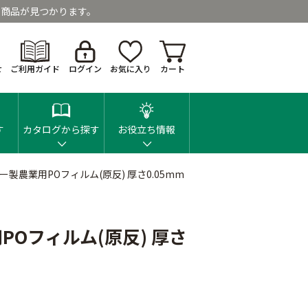
商品が見つかります。
せ
ご利用ガイド
ログイン
お気に入り
カート
す
カタログから探す
お役立ち情報
製農業用POフィルム(原反) 厚さ0.05mm
Oフィルム(原反) 厚さ