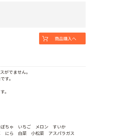
商品購入へ
ガスがでません。
楽です。
。
ます。
かぼちゃ いちご メロン すいか
草 にら 白菜 小松菜 アスパラガス