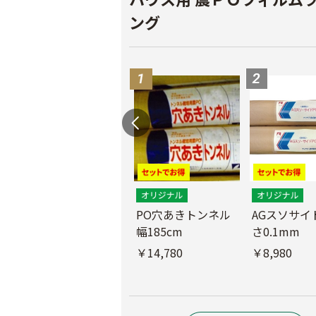
ング
PO穴あきトンネル
AGスソサイド
幅185cm
さ0.1mm
POフィルム（AG自
社加工）厚さ
￥14,780
￥8,980
0.1mm 幅600cm
￥10,200