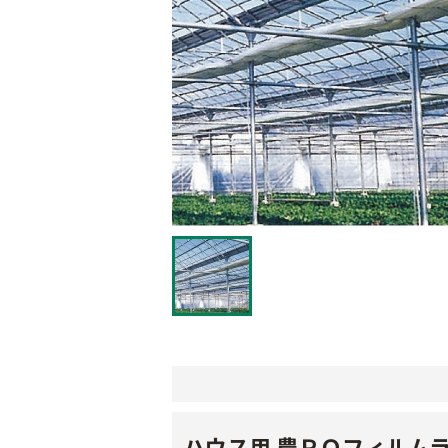
ハウス用 農ＰＯフィルム