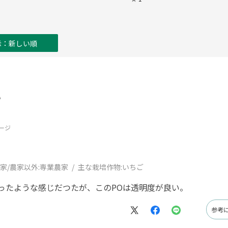
示：新しい順
い
ージ
家/農家以外:
専業農家
主な栽培作物:
いちご
ったような感じだつたが、このPOは透明度が良い。
参考