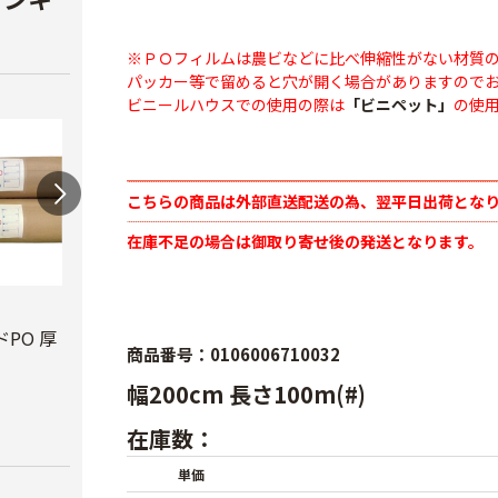
※ＰＯフィルムは農ビなどに比べ伸縮性がない材質
パッカー等で留めると穴が開く場合がありますので
ビニールハウスでの使用の際は
「ビニペット」
の使
こちらの商品は外部直送配送の為、翌平日出荷とな
在庫不足の場合は御取り寄せ後の発送となります。
ビニールハウス補修
テキ
用テープ
PO 厚
PO穴あきトンネル
￥3,7
商品番号：0106006710032
幅210cm
￥770
幅200cm 長さ100m(#)
￥16,800
在庫数：
単価