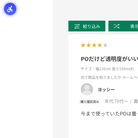
絞り込み
表
POだけど透明度がい
サイズ：幅230cm 長さ100m(#)
何で商品を知りましたか
:ホームペ
ヨッシー
年代:
70代～
農
購入確認済み
今まで使っていたPOは曇