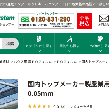
専門の通販インターネットホームセンター！日本最大級の品揃え！欲しい
全品
税込
お問合
検索
カテゴリから探す
目的から探す
作物から探
業資材
>
ハウス用 農ＰＯフィルム
>
ＰＯフィルム
>
国内トップメーカー
国内トップメーカー製農業用P
0.05mm
4.5
（2）
レビューを見る