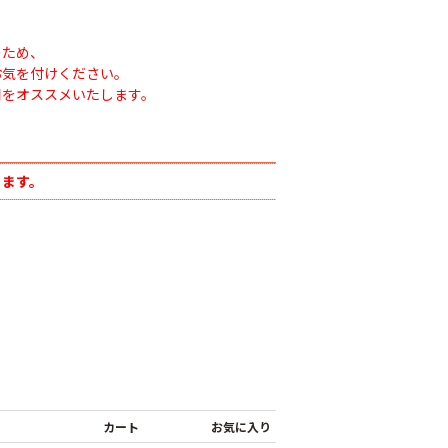
のため、
お気を付けください。
用をオススメいたします。
ります。
ナシテープ
PO穴あきトンネル
90
幅185cm
POフィルム（AG自
社加工）厚さ
￥14,780
0.1mm 幅600cm
￥10,200
カート
お気に入り