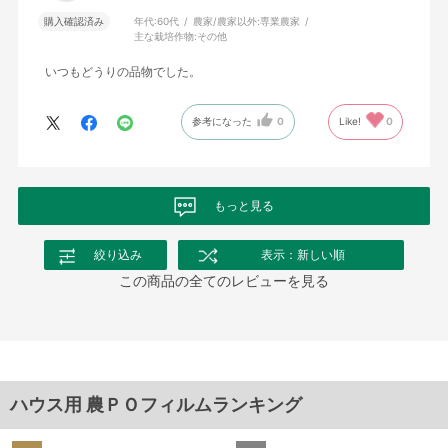
購入確認済み
年代:
60代
農家/農家以外:
専業農家
主な栽培作物:
その他
いつもどうりの品物でした。
参考になった
0
Like!
0
もっと見る
絞り込み
表示：新しい順
この商品の全てのレビューを見る
ハウス用 農ＰＯフィルムランキング