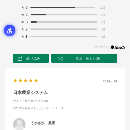
★
5
(24)
★
4
(8)
★
3
(3)
★
2
(0)
★
1
(0)
絞り込み
表示：新しい順
2026.4.26
日本農業システム
サイズ：幅570cm 長さ1m
何で商品を知りましたか
:ホームページ
うかざか 農園