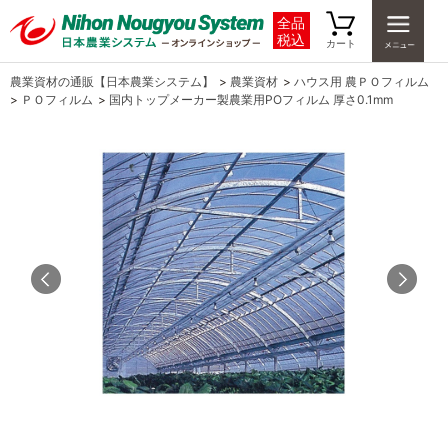
全品
税込
カート
農業資材の通販【日本農業システム】
>
農業資材
>
ハウス用 農ＰＯフィルム
>
ＰＯフィルム
>
国内トップメーカー製農業用POフィルム 厚さ0.1mm