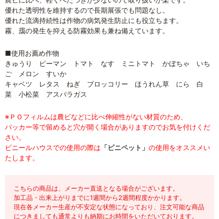
優れた透明性を維持するので長期展張でも問題なし。
優れた流滴持続性は作物の病気発生防止にも役立ちます。
霧、靄の発生を抑える防霧効果も兼ね備えています。
■使用お薦め作物
きゅうり ピーマン トマト なす ミニトマト かぼちゃ いち
ご メロン すいか
キャベツ レタス ねぎ ブロッコリー ほうれん草 にら 白
菜 小松菜 アスパラガス
※ＰＯフィルムは農ビなどに比べ伸縮性がない材質のため、
パッカー等で留めると穴が開く場合がありますのでお気を付けくだ
さい。
ビニールハウスでの使用の際は
「ビニペット」
の使用をオススメい
たします。
こちらの商品は、メーカー直送となる場合がございます。
加工品・出来上がりまでに1週間から2週間程度かかります。
現在各メーカー生産が不安定な状態になっており、注文可能な商品
につきましても通常よりも納期にお時間をいただいております。