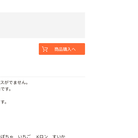
商品購入へ
ガスがでません。
楽です。
。
ます。
かぼちゃ いちご メロン すいか