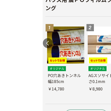
ング
PO穴あきトンネル
AGスソサイド
幅185cm
さ0.1mm
POフィルム（AG自
社加工）厚さ
￥14,780
￥8,980
0.1mm 幅600cm
￥10,200