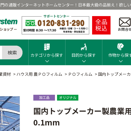
専門の通販インターネットホームセンター！日本最大級の品揃え！欲しい
全品
税込
お問合
検索
カテゴリから探す
目的から探す
作物から探
業資材
>
ハウス用 農ＰＯフィルム
>
ＰＯフィルム
>
国内トップメーカー
国内トップメーカー製農業用
0.1mm