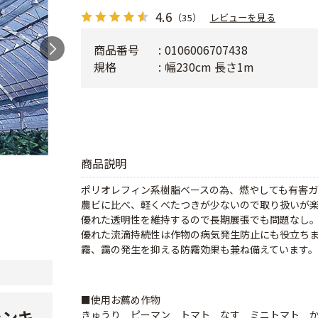
4.6
（35）
レビューを見る
商品番号
0106006707438
規格
幅230cm 長さ1m
商品説明
ポリオレフィン系樹脂ベースの為、燃やしても有害
農ビに比べ、軽くべたつきが少ないので取り扱いが
優れた透明性を維持するので長期展張でも問題なし
優れた流滴持続性は作物の病気発生防止にも役立ち
霧、靄の発生を抑える防霧効果も兼ね備えています。
■使用お薦め作物
ランキ
きゅうり ピーマン トマト なす ミニトマト 