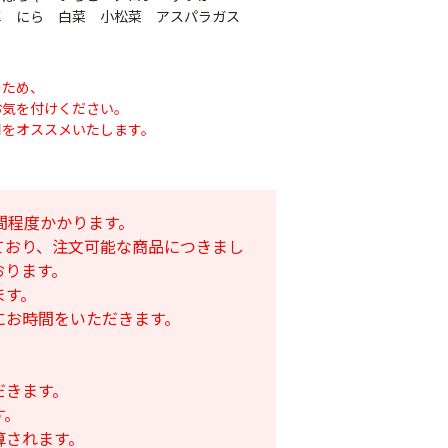
草 にら 白菜 小松菜 アスパラガス
のため、
お気を付けください。
用をオススメいたします。
間程度かかります。
ており、注文可能な商品につきまし
おります。
ナシテープ
ます。
PO穴あきトンネル
90
にお時間をいただきます。
幅185cm
POフィルム（AG自
社加工）厚さ
￥14,780
0.1mm 幅600cm
だきます。
￥10,200
す。
算されます。