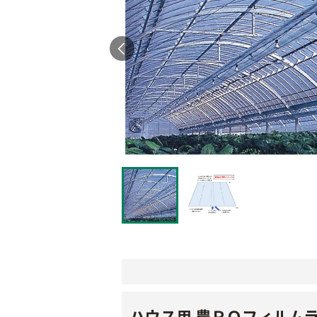
ハウス用 農ＰＯフィルム