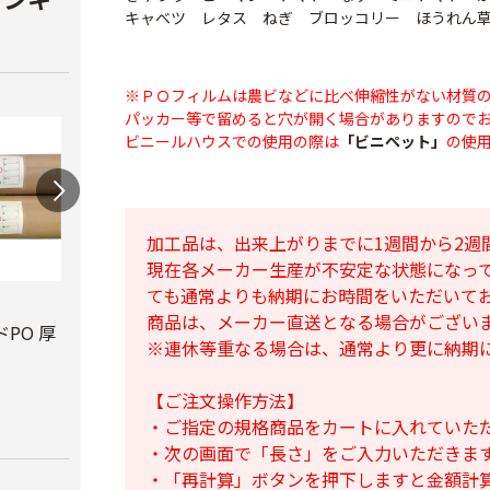
キャベツ レタス ねぎ ブロッコリー ほうれん
※ＰＯフィルムは農ビなどに比べ伸縮性がない材質
パッカー等で留めると穴が開く場合がありますので
ビニールハウスでの使用の際は
「ビニペット」
の使
加工品は、出来上がりまでに1週間から2週
現在各メーカー生産が不安定な状態になっ
ても通常よりも納期にお時間をいただいて
ビニールハウス補修
テキ
商品は、メーカー直送となる場合がござい
用テープ
PO 厚
PO穴あきトンネル
￥3,7
※連休等重なる場合は、通常より更に納期
幅210cm
￥770
￥16,800
【ご注文操作方法】
・ご指定の規格商品をカートに入れていた
・次の画面で「長さ」をご入力いただきま
・「再計算」ボタンを押下しますと金額計