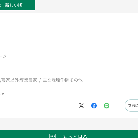
示：新しい順
ージ
/農家以外:
専業農家
主な栽培作物:
その他
た。
参考
もっと見る