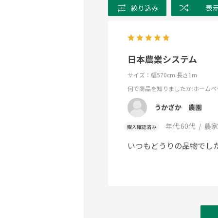
絞り込み
表
日本農業システム
サイズ：幅570cm 長さ1m
何で商品を知りましたか
:ホームペ
うかざか 農園
年代:
60代
農家
購入確認済み
いつもどうりの品物でし