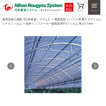
全品
税込
カート
農業資材の通販【日本農業システム】
>
農業資材
>
ハウス用 農ＰＯフィルム
>
ＰＯフィルム
>
国内トップメーカー製農業用POフィルム 厚さ0.1mm