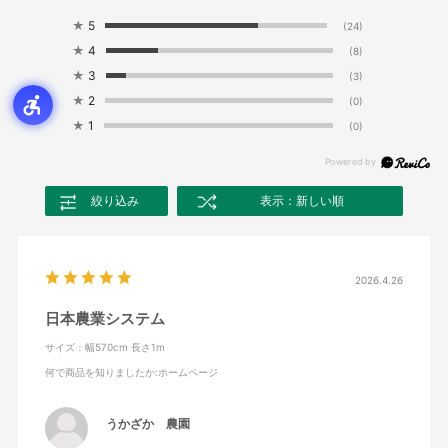
★
5
(24)
★
4
(8)
★
3
(3)
★
2
(0)
★
1
(0)
絞り込み
表示：新しい順
2026.4.26
日本農業システム
サイズ：幅570cm 長さ1m
何で商品を知りましたか
:ホームページ
うかざか 農園