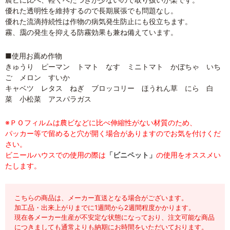
優れた透明性を維持するので長期展張でも問題なし。
優れた流滴持続性は作物の病気発生防止にも役立ちます。
霧、靄の発生を抑える防霧効果も兼ね備えています。
■使用お薦め作物
きゅうり ピーマン トマト なす ミニトマト かぼちゃ いち
ご メロン すいか
キャベツ レタス ねぎ ブロッコリー ほうれん草 にら 白
菜 小松菜 アスパラガス
※ＰＯフィルムは農ビなどに比べ伸縮性がない材質のため、
パッカー等で留めると穴が開く場合がありますのでお気を付けくだ
さい。
ビニールハウスでの使用の際は
「ビニペット」
の使用をオススメい
たします。
こちらの商品は、メーカー直送となる場合がございます。
加工品・出来上がりまでに1週間から2週間程度かかります。
現在各メーカー生産が不安定な状態になっており、注文可能な商品
につきましても通常よりも納期にお時間をいただいております。