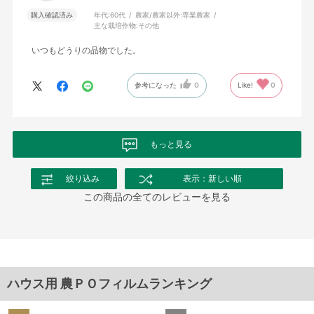
購入確認済み
年代:
60代
農家/農家以外:
専業農家
主な栽培作物:
その他
いつもどうりの品物でした。
参考になった
0
Like!
0
もっと見る
絞り込み
表示：新しい順
この商品の全てのレビューを見る
ハウス用 農ＰＯフィルムランキング