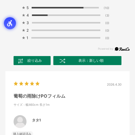
★
5
(10)
★
4
(3)
★
3
(0)
★
2
(0)
★
1
(0)
絞り込み
表示：新しい順
2026.4.30
葡萄の雨除けPOフィルム
サイズ：幅460cm 長さ1m
タタ1
購入確認済み