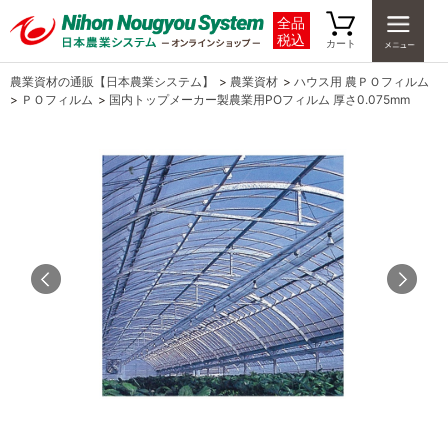
全品
税込
カート
農業資材の通販【日本農業システム】
>
農業資材
>
ハウス用 農ＰＯフィルム
>
ＰＯフィルム
>
国内トップメーカー製農業用POフィルム 厚さ0.075mm