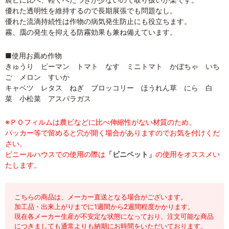
優れた透明性を維持するので長期展張でも問題なし。
優れた流滴持続性は作物の病気発生防止にも役立ちます。
霧、靄の発生を抑える防霧効果も兼ね備えています。
■使用お薦め作物
きゅうり ピーマン トマト なす ミニトマト かぼちゃ いち
ご メロン すいか
キャベツ レタス ねぎ ブロッコリー ほうれん草 にら 白
菜 小松菜 アスパラガス
※ＰＯフィルムは農ビなどに比べ伸縮性がない材質のため、
パッカー等で留めると穴が開く場合がありますのでお気を付けくだ
さい。
ビニールハウスでの使用の際は
「ビニペット」
の使用をオススメい
たします。
こちらの商品は、メーカー直送となる場合がございます。
加工品・出来上がりまでに1週間から2週間程度かかります。
現在各メーカー生産が不安定な状態になっており、注文可能な商品
につきましても通常よりも納期にお時間をいただいております。