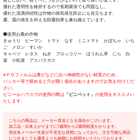
優れた透明性を維持するので長期展張でも問題なし。
優れた流滴持続性は作物の病気発生防止にも役立ちます。
霧、靄の発生を抑える防霧効果も兼ね備えています。
■使用お薦め作物
きゅうり ピーマン トマト なす ミニトマト かぼちゃ いち
ご メロン すいか
キャベツ レタス ねぎ ブロッコリー ほうれん草 にら 白
菜 小松菜 アスパラガス
※ＰＯフィルムは農ビなどに比べ伸縮性がない材質のため、
パッカー等で留めると穴が開く場合がありますのでお気を付けくだ
さい。
ビニールハウスでの使用の際は
「ビニペット」
の使用をオススメい
たします。
こちらの商品は、メーカー直送となる場合がございます。
加工品・出来上がりまでに1週間から2週間程度かかります。
現在各メーカー生産が不安定な状態になっており、注文可能な商品
につきましても通常よりも納期にお時間をいただいております。