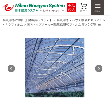
全品
税込
カート
農業資材の通販【日本農業システム】
>
農業資材
>
ハウス用 農ＰＯフィルム
>
ＰＯフィルム
>
国内トップメーカー製農業用POフィルム 厚さ0.075mm