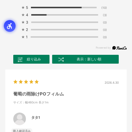
★
5
(10)
★
4
(3)
★
3
(0)
★
2
(0)
★
1
(0)
絞り込み
表示：新しい順
2026.4.30
葡萄の雨除けPOフィルム
サイズ：幅460cm 長さ1m
タタ1
購入確認済み