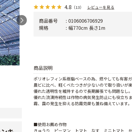
4.8
（13）
レビューを見る
商品番号
0106006706929
規格
幅770cm 長さ1m
商品説明
ポリオレフィン系樹脂ベースの為、燃やしても有害
農ビに比べ、軽くべたつきが少ないので取り扱いが
優れた透明性を維持するので長期展張でも問題なし
優れた流滴持続性は作物の病気発生防止にも役立ち
霧、靄の発生を抑える防霧効果も兼ね備えています。
■使用お薦め作物
ランキ
きゅうり ピーマン トマト なす ミニトマト 