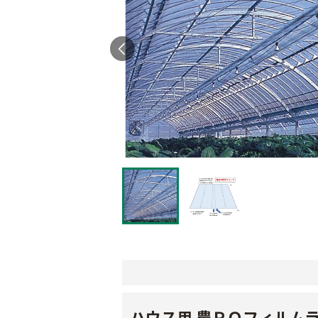
ハウス用 農ＰＯフィルム