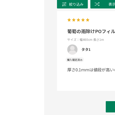
絞り込み
表
葡萄の雨除けPOフィ
サイズ：幅460cm 長さ1m
タタ1
購入確認済み
厚さ0.1ｍｍは値段が高