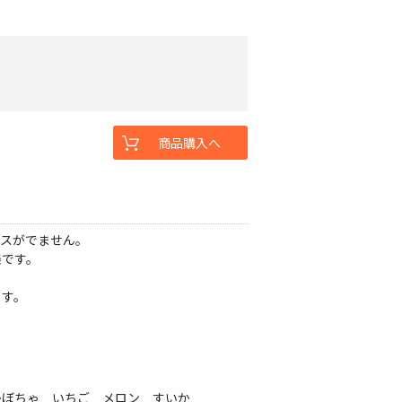
商品購入へ
ガスがでません。
楽です。
。
ます。
かぼちゃ いちご メロン すいか