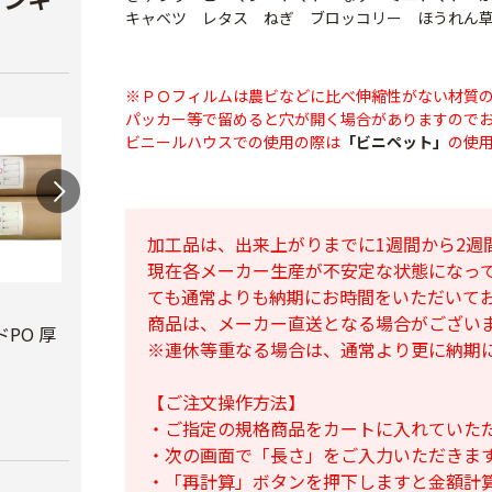
キャベツ レタス ねぎ ブロッコリー ほうれん
※ＰＯフィルムは農ビなどに比べ伸縮性がない材質
パッカー等で留めると穴が開く場合がありますので
ビニールハウスでの使用の際は
「ビニペット」
の使
加工品は、出来上がりまでに1週間から2週
現在各メーカー生産が不安定な状態になっ
ても通常よりも納期にお時間をいただいて
ビニールハウス補修
テキ
商品は、メーカー直送となる場合がござい
用テープ
PO 厚
PO穴あきトンネル
￥3,7
※連休等重なる場合は、通常より更に納期
幅210cm
￥770
￥16,800
【ご注文操作方法】
・ご指定の規格商品をカートに入れていた
・次の画面で「長さ」をご入力いただきま
・「再計算」ボタンを押下しますと金額計