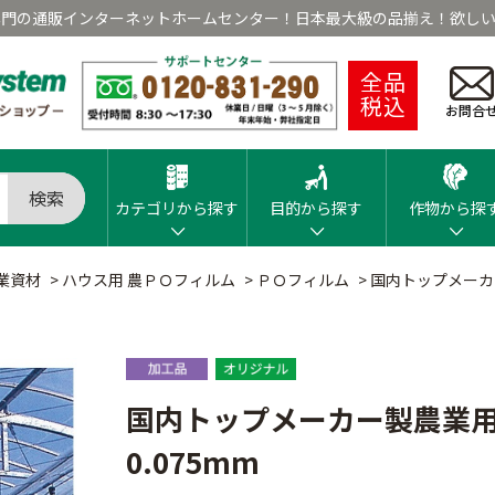
専門の通販インターネットホームセンター！日本最大級の品揃え！欲しい
全品
税込
お問合
検索
カテゴリから探す
目的から探す
作物から探
業資材
>
ハウス用 農ＰＯフィルム
>
ＰＯフィルム
>
国内トップメーカー
国内トップメーカー製農業用
0.075mm