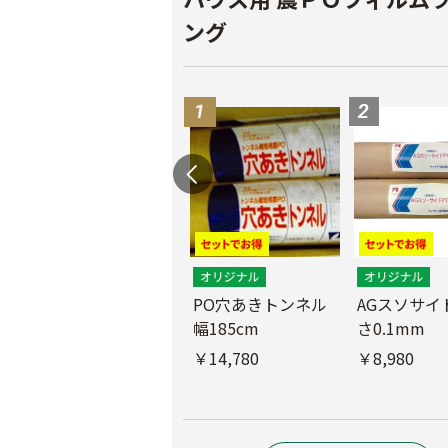
ング
PO穴あきトンネル
AGスソサイド
幅185cm
さ0.1mm
POフィルム（AG自
社加工）厚さ
￥14,780
￥8,980
0.1mm 幅600cm
￥10,200