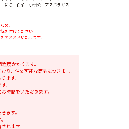
草 にら 白菜 小松菜 アスパラガス
のため、
お気を付けください。
用をオススメいたします。
間程度かかります。
ており、注文可能な商品につきまし
おります。
ナシテープ
ます。
PO穴あきトンネル
90
にお時間をいただきます。
幅185cm
POフィルム（AG自
社加工）厚さ
￥14,780
0.1mm 幅600cm
だきます。
￥10,200
す。
算されます。