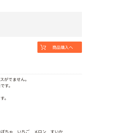
商品購入へ
ガスがでません。
楽です。
。
ます。
かぼちゃ いちご メロン すいか