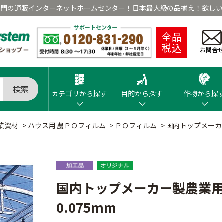
専門の通販インターネットホームセンター！日本最大級の品揃え！欲しい
全品
税込
お問合
検索
カテゴリから探す
目的から探す
作物から探
業資材
>
ハウス用 農ＰＯフィルム
>
ＰＯフィルム
>
国内トップメーカー
国内トップメーカー製農業用
0.075mm