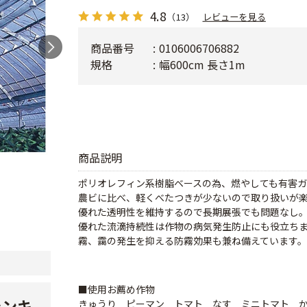
4.8
（13）
レビューを見る
商品番号
0106006706882
規格
幅600cm 長さ1m
商品説明
ポリオレフィン系樹脂ベースの為、燃やしても有害
農ビに比べ、軽くべたつきが少ないので取り扱いが
優れた透明性を維持するので長期展張でも問題なし
優れた流滴持続性は作物の病気発生防止にも役立ち
霧、靄の発生を抑える防霧効果も兼ね備えています。
■使用お薦め作物
ランキ
きゅうり ピーマン トマト なす ミニトマト 