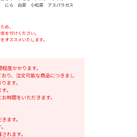
草 にら 白菜 小松菜 アスパラガス
のため、
お気を付けください。
用をオススメいたします。
間程度かかります。
ており、注文可能な商品につきまし
おります。
ナシテープ
ます。
PO穴あきトンネル
90
にお時間をいただきます。
幅185cm
POフィルム（AG自
社加工）厚さ
￥14,780
0.1mm 幅600cm
だきます。
￥10,200
す。
算されます。