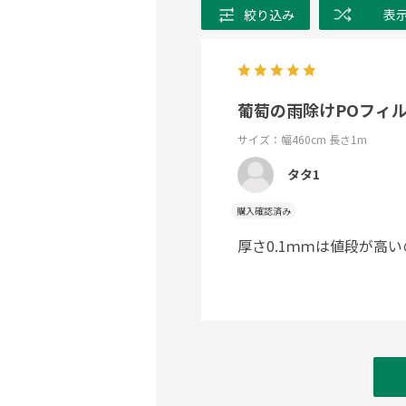
絞り込み
表
葡萄の雨除けPOフィ
サイズ：幅460cm 長さ1m
タタ1
購入確認済み
厚さ0.1ｍｍは値段が高