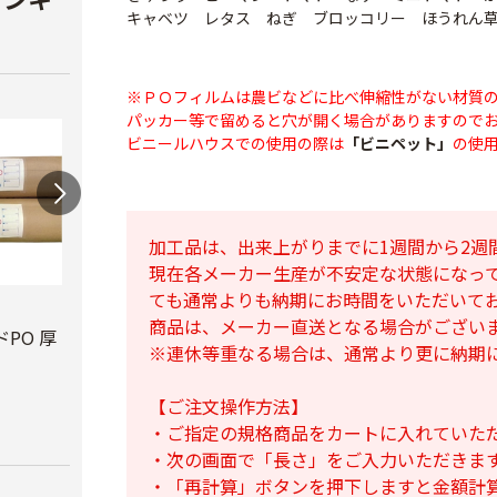
キャベツ レタス ねぎ ブロッコリー ほうれん
※ＰＯフィルムは農ビなどに比べ伸縮性がない材質
パッカー等で留めると穴が開く場合がありますので
ビニールハウスでの使用の際は
「ビニペット」
の使
加工品は、出来上がりまでに1週間から2週
現在各メーカー生産が不安定な状態になっ
ても通常よりも納期にお時間をいただいて
ビニールハウス補修
テキ
商品は、メーカー直送となる場合がござい
用テープ
PO 厚
PO穴あきトンネル
￥3,7
※連休等重なる場合は、通常より更に納期
幅210cm
￥770
￥16,800
【ご注文操作方法】
・ご指定の規格商品をカートに入れていた
・次の画面で「長さ」をご入力いただきま
・「再計算」ボタンを押下しますと金額計