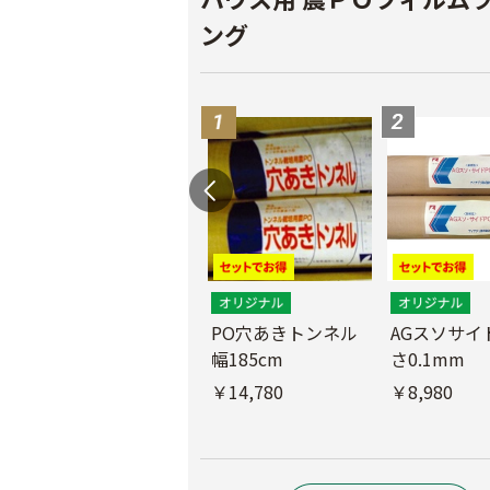
ング
PO穴あきトンネル
AGスソサイド
幅185cm
さ0.1mm
POフィルム（AG自
社加工）厚さ
￥14,780
￥8,980
0.1mm 幅600cm
￥10,200