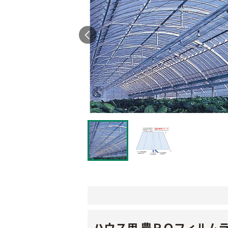
ハウス用 農ＰＯフィルム