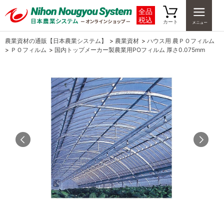
全品
税込
カート
農業資材の通販【日本農業システム】
>
農業資材
>
ハウス用 農ＰＯフィルム
>
ＰＯフィルム
>
国内トップメーカー製農業用POフィルム 厚さ0.075mm