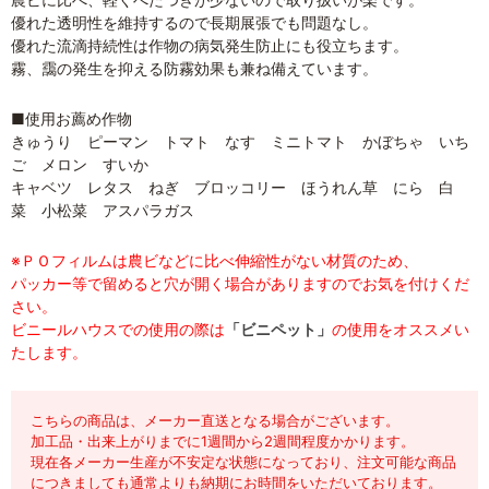
優れた透明性を維持するので長期展張でも問題なし。
優れた流滴持続性は作物の病気発生防止にも役立ちます。
霧、靄の発生を抑える防霧効果も兼ね備えています。
■使用お薦め作物
きゅうり ピーマン トマト なす ミニトマト かぼちゃ いち
ご メロン すいか
キャベツ レタス ねぎ ブロッコリー ほうれん草 にら 白
菜 小松菜 アスパラガス
※ＰＯフィルムは農ビなどに比べ伸縮性がない材質のため、
パッカー等で留めると穴が開く場合がありますのでお気を付けくだ
さい。
ビニールハウスでの使用の際は
「ビニペット」
の使用をオススメい
たします。
こちらの商品は、メーカー直送となる場合がございます。
加工品・出来上がりまでに1週間から2週間程度かかります。
現在各メーカー生産が不安定な状態になっており、注文可能な商品
につきましても通常よりも納期にお時間をいただいております。