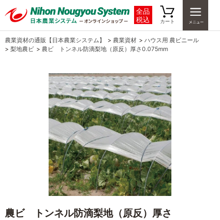
全品
税込
カート
農業資材の通販【日本農業システム】
>
農業資材
>
ハウス用 農ビニール
>
梨地農ビ
>
農ビ トンネル防滴梨地（原反）厚さ0.075mm
農ビ トンネル防滴梨地（原反）厚さ