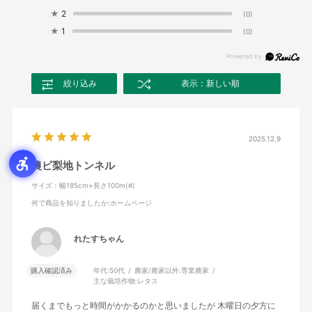
★
2
(0)
★
1
(0)
絞り込み
表示：新しい順
2025.12.9
農ビ梨地トンネル
サイズ：幅185cm×長さ100m(#)
何で商品を知りましたか
:ホームページ
れたすちゃん
購入確認済み
年代:
50代
農家/農家以外:
専業農家
主な栽培作物:
レタス
届くまでもっと時間がかかるのかと思いましたが 木曜日の夕方に