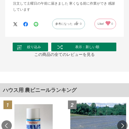
注文して土曜日の午前に届きました 寒くなる前に作業ができ 感謝
しています
参考になった
0
Like!
0
絞り込み
表示：新しい順
この商品の全てのレビューを見る
ハウス用 農ビニールランキング