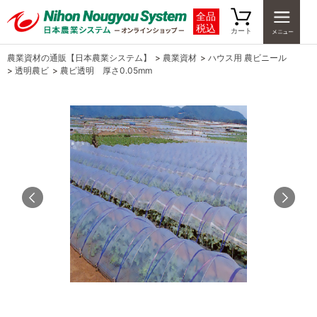
全品
税込
カート
農業資材の通販【日本農業システム】
>
農業資材
>
ハウス用 農ビニール
>
透明農ビ
>
農ビ透明 厚さ0.05mm