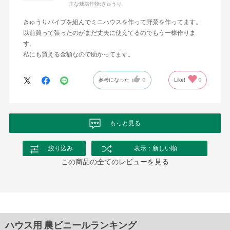
主な栽培作物:
きゅうり
きゅうりパイプを組んでミニハウスを作って野菜を作ってます。
以前買って張ったのがまだ丈夫に使えてるのでもう一棟作りま
す。
私にも買える金額なので助かってます。
参考になった
0
Like!
0
もっと見る
絞り込み
表示：新しい順
この商品の全てのレビューを見る
ハウス用 農ビニールランキング