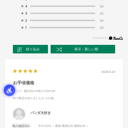
★
4
(0)
★
3
(0)
★
2
(0)
★
1
(0)
絞り込み
表示：新しい順
2026.6.24
お手頃価格
サイズ：幅200cmX長さ100m(#)
何で商品を知りましたか
:その他
パンダ大好き
購入確認済み
年代:
50代
農家/農家以外:
農家以外