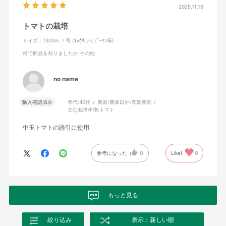
2025.11.19
トマトの栽培
サイズ：1300m ７号 (ｷｭｳﾘ､ﾅｽ､ﾋﾟｰﾏﾝ等)
何で商品を知りましたか
:その他
no name
購入確認済み
年代:
40代
農家/農家以外:
専業農家
主な栽培作物:
トマト
中玉トマトの誘引に使用
参考になった
0
Like!
0
もっと見る
絞り込み
表示：新しい順