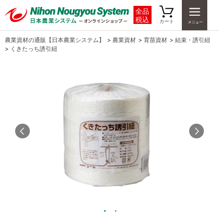
全品
税込
カート
農業資材の通販【日本農業システム】
>
農業資材
>
育苗資材
>
結束・誘引紐
>
くきたっち誘引紐