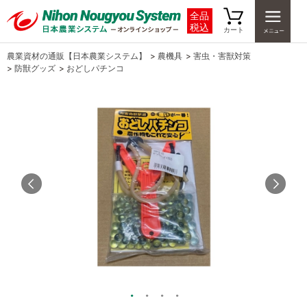
全品
税込
カート
農業資材の通販【日本農業システム】
>
農機具
>
害虫・害獣対策
>
防獣グッズ
>
おどしパチンコ