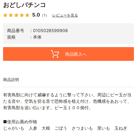
おどしパチンコ
5.0
（1）
レビューを見る
商品番号
0105028599908
規格
本体
商品購入へ
商品説明
有害鳥獣に向けて威嚇するように撃って下さい。周辺にビー玉が当
たる音や、空気を切る音で恐怖感を植え付け、危機感をあおって、
有害鳥獣を追い払います。ビー玉１００個付。
■使用お薦め作物
じゃがいも 人参 大根 ごぼう さつまいも 里いも 玉ねぎ