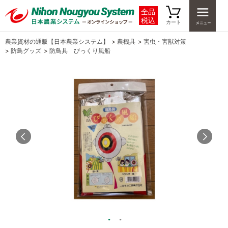
全品
税込
カート
農業資材の通販【日本農業システム】
>
農機具
>
害虫・害獣対策
>
防鳥グッズ
>
防鳥具 びっくり風船