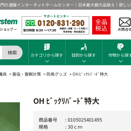
専門の通販インターネットホームセンター！日本最大級の品揃え！欲しい
全品
税込
お問合
検索
カテゴリから探す
目的から探す
作物から探
機具
>
害虫・害獣対策
>
防鳥グッズ
>
OH ﾋﾞｯｸﾘﾊﾞｰﾄﾞ特大
OH ﾋﾞｯｸﾘﾊﾞｰﾄﾞ特大
商品番号
0105025401495
規格
30ｃｍ