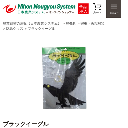
全品
税込
カート
農業資材の通販【日本農業システム】
>
農機具
>
害虫・害獣対策
>
防鳥グッズ
>
ブラックイーグル
ブラックイーグル