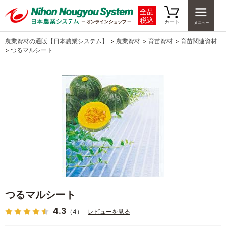
全品
税込
カート
農業資材の通販【日本農業システム】
>
農業資材
>
育苗資材
>
育苗関連資材
>
つるマルシート
つるマルシート
4.3
（4）
レビューを見る