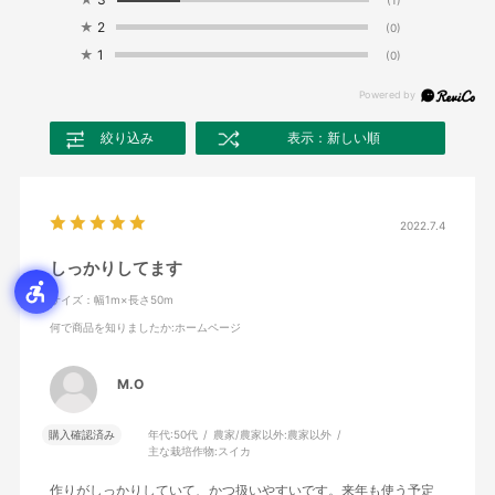
★
2
(0)
★
1
(0)
絞り込み
表示：新しい順
2022.7.4
しっかりしてます
サイズ：幅1m×長さ50m
何で商品を知りましたか
:ホームページ
M.O
購入確認済み
年代:
50代
農家/農家以外:
農家以外
主な栽培作物:
スイカ
作りがしっかりしていて、かつ扱いやすいです。来年も使う予定