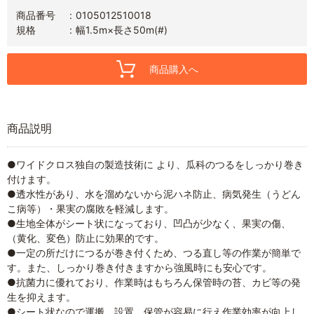
商品番号
0105012510018
規格
幅1.5m×長さ50m(#)
商品購入へ
商品説明
●ワイドクロス独自の製造技術に より、瓜科のつるをしっかり巻き
付けます。
●透水性があり、水を溜めないから泥ハネ防止、病気発生（うどん
こ病等）・果実の腐敗を軽減します。
●生地全体がシート状になっており、凹凸が少なく、果実の傷、
（黄化、変色）防止に効果的です。
●一定の所だけにつるが巻き付くため、つる直し等の作業が簡単で
す。また、しっかり巻き付きますから強風時にも安心です。
●抗菌力に優れており、作業時はもちろん保管時の苔、カビ等の発
生を抑えます。
●シート状なので運搬、設置、保管が容易に行え作業効率が向上し