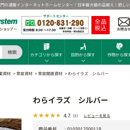
専門の通販インターネットホームセンター！日本最大級の品揃え！欲しい
全品
税込
お問合
検索
カテゴリから探す
目的から探す
作物から探
業資材
>
育苗資材
>
育苗関連資材
>
わらイラズ シルバー
わらイラズ シルバー
4.7
（3）
レビューを見る
商品番号
0105012500118