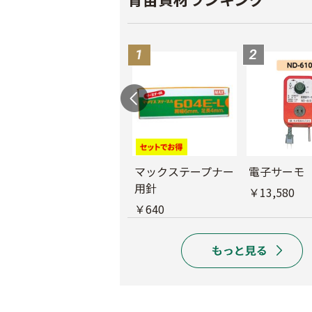
バインダー紐 ジュ
マックステープナー
電子サーモ
ート
用針
￥13,580
￥1,980
￥640