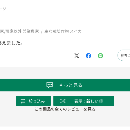
ージ
家/農家以外:
兼業農家
主な栽培作物:
スイカ
終えました。
参考
もっと見る
絞り込み
表示：新しい順
この商品の全てのレビューを見る