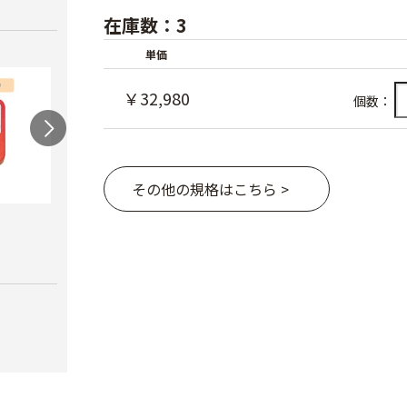
在庫数：3
単価
￥32,980
個数：
その他の規格はこちら >
農電マット 単相
光分解テープ（マッ
ラン
クステープナー用）
￥19,980
￥3,4
￥1,340