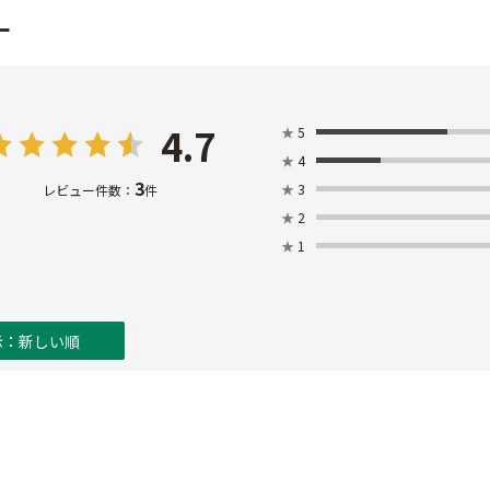
ー
4.7
★
5
★
4
3
★
3
レビュー件数：
件
★
2
★
1
示：新しい順