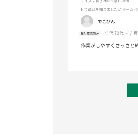
サイズ：長さ200m 幅100cm
何で商品を知りましたか
:ホームペ
でこぴん
年代:
70代～
農
購入確認済み
作業がしやすくさっさと