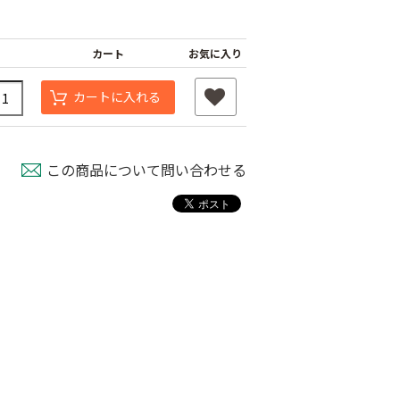
カート
お気に入り
カートに入れる
この商品について問い合わせる
ナーピン
バインダー紐 ジュ
マックステープナー
ート
用針
80
￥1,980
￥640