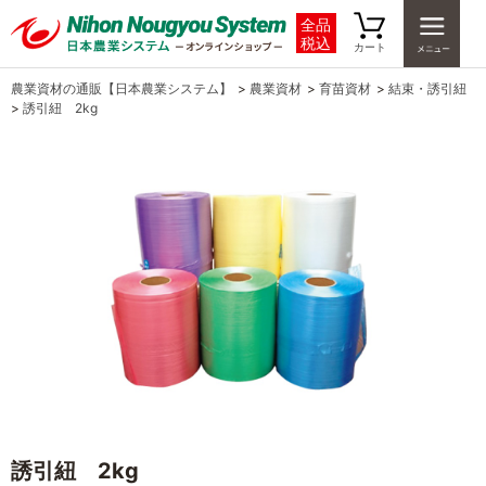
全品
税込
カート
農業資材の通販【日本農業システム】
>
農業資材
>
育苗資材
>
結束・誘引紐
>
誘引紐 2kg
誘引紐 2kg