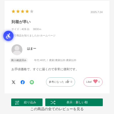
2025.7.24
到着が早い
サイズ：#28 白 3830ｍ
何で商品を知りましたか
:ホームページ
はまー
購入確認済み
年代:
40代
農家/農家以外:
農家以外
お手頃価格で、すぐに届くので非常に便利です。
参考になった
0
Like!
0
絞り込み
表示：新しい順
この商品の全てのレビューを見る