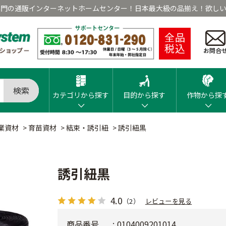
専門の通販インターネットホームセンター！日本最大級の品揃え！欲しい
全品
税込
お問合
検索
カテゴリから探す
目的から探す
作物から探
業資材
>
育苗資材
>
結束・誘引紐
>
誘引紐黒
誘引紐黒
4.0
（2）
レビューを見る
商品番号
0104009201014