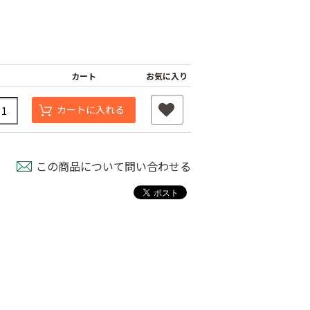
カート
お気に入り
カートに入れる
この商品について問い合わせる
ナーピン
バインダー紐 ジュ
マックステープナー
ート
用針
80
￥1,980
￥640