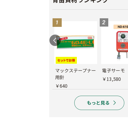
バインダー紐 ジュ
マックステープナー
電子サーモ
ート
用針
￥13,580
￥1,980
￥640