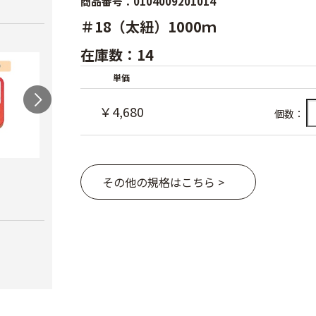
商品番号：0104009201014
＃18（太紐）1000ｍ
在庫数：14
単価
￥4,680
個数：
農電マット 単相
光分解テープ（マッ
ラン
その他の規格はこちら >
クステープナー用）
￥19,980
￥3,4
￥1,340