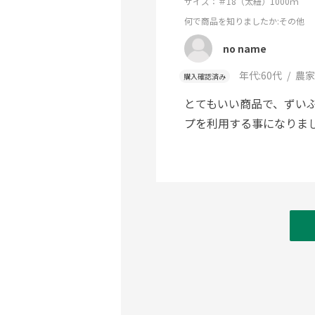
サイズ：＃18（太紐）1000ｍ
何で商品を知りましたか
:その他
no name
年代:
60代
農家
購入確認済み
とてもいい商品で、ずい
プを利用する事になりま