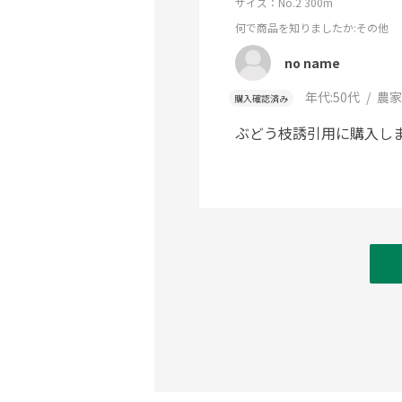
サイズ：No.2 300m
何で商品を知りましたか
:その他
no name
年代:
50代
農家
購入確認済み
ぶどう枝誘引用に購入し