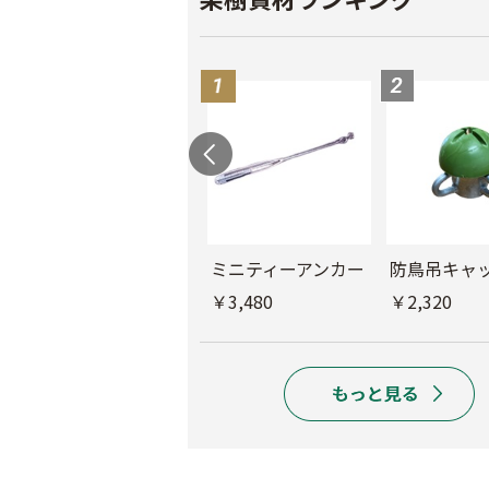
もも袋 ピーチ３号
ミニティーアンカー
防鳥吊キャ
￥640
￥3,480
￥2,320