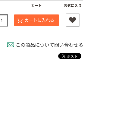
カート
お気に入り
カートに入れる
この商品について問い合わせる
もも袋 ピーチ３号
ミニティーアンカー
取機
￥640
￥3,480
800