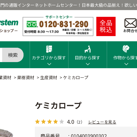
専門の通販インターネットホームセンター！日本最大級の品揃え！欲しい
全品
税込
お問合
検索
カテゴリから探す
目的から探す
作物から探
業資材
>
果樹資材
>
生産資材
>
ケミカロープ
ケミカロープ
4.0
（2）
レビューを見る
商品番号
0104003900302