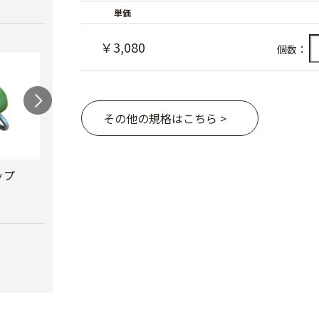
単価
￥3,080
個数：
その他の規格はこちら >
ップ
兼用キャップ
防鳥キャップ
葯採
￥490
￥1,980
￥222,