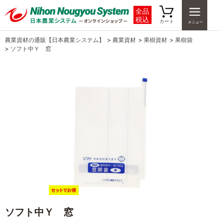
全品
税込
カート
農業資材の通販【日本農業システム】
>
農業資材
>
果樹資材
>
果樹袋
>
ソフト中Ｙ 窓
ソフト中Ｙ 窓