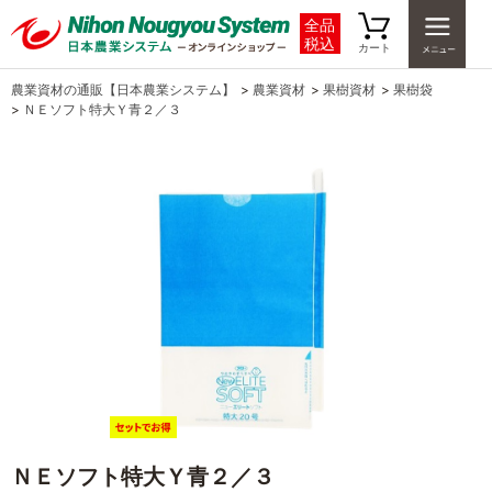
全品
税込
カート
農業資材の通販【日本農業システム】
>
農業資材
>
果樹資材
>
果樹袋
>
ＮＥソフト特大Ｙ青２／３
ＮＥソフト特大Ｙ青２／３