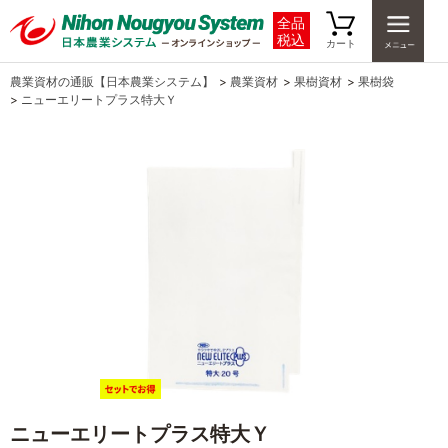
全品
税込
カート
農業資材の通販【日本農業システム】
>
農業資材
>
果樹資材
>
果樹袋
>
ニューエリートプラス特大Ｙ
ニューエリートプラス特大Ｙ