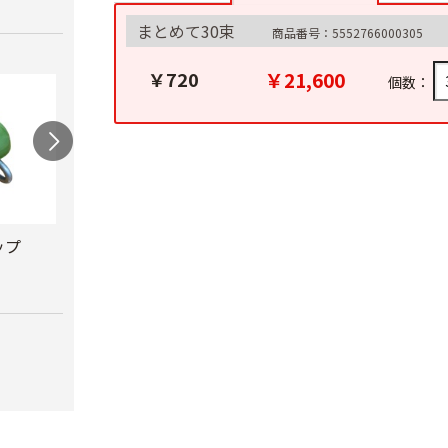
まとめて30束
商品番号：5552766000305
￥21,600
￥720
個数：
ップ
兼用キャップ
防鳥キャップ
葯採
￥490
￥1,980
￥222,