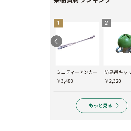
もも袋 ピーチ３号
ミニティーアンカー
防鳥吊キャ
￥640
￥3,480
￥2,320