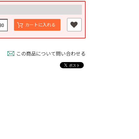
カートに入れる
この商品について問い合わせる
もも袋 ピーチ３号
ミニティーアンカー
取機
￥640
￥3,480
800