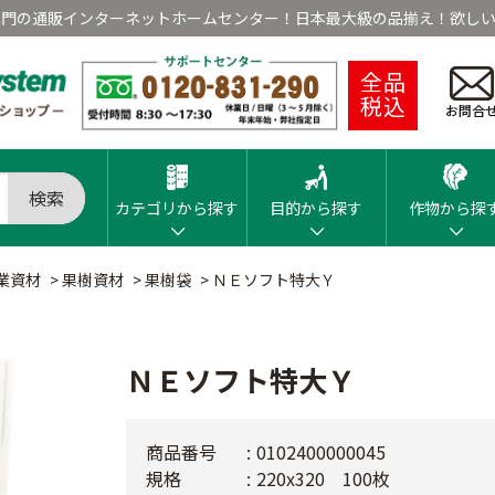
専門の通販インターネットホームセンター！日本最大級の品揃え！欲しい
全品
税込
お問合
検索
カテゴリから探す
目的から探す
作物から探
業資材
>
果樹資材
>
果樹袋
>
ＮＥソフト特大Ｙ
ＮＥソフト特大Ｙ
商品番号
0102400000045
規格
220x320 100枚