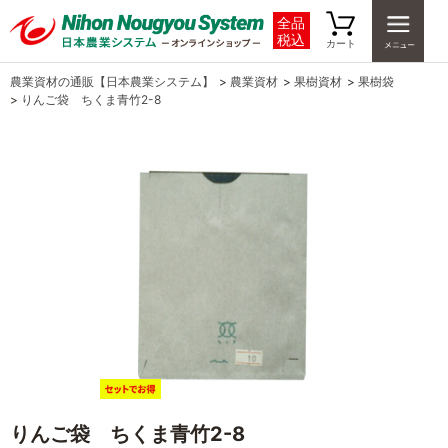
全品
税込
カート
農業資材の通販【日本農業システム】
>
農業資材
>
果樹資材
>
果樹袋
>
りんご袋 ちくま青竹2-8
りんご袋 ちくま青竹2-8