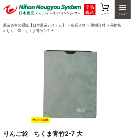
全品
税込
カート
農業資材の通販【日本農業システム】
>
農業資材
>
果樹資材
>
果樹袋
>
りんご袋 ちくま青竹2-7 大
りんご袋 ちくま青竹2-7 大